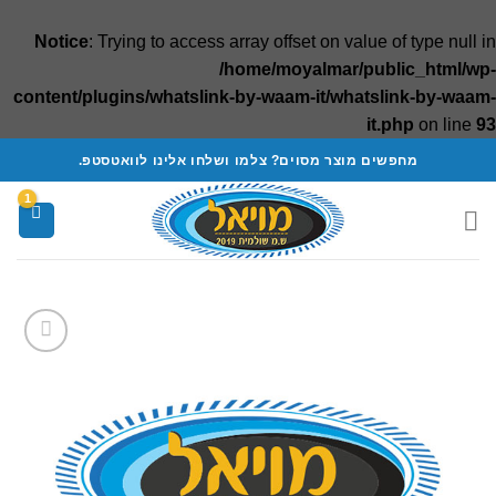
Notice
: Trying to access array offset on value of type null in
/home/moyalmar/public_html/wp-
content/plugins/whatslink-by-waam-it/whatslink-by-waam-
it.php
on line
93
Ski
מחפשים מוצר מסוים? צלמו ושלחו אלינו לוואטסטפ.
t
conten
Add to
wishlist