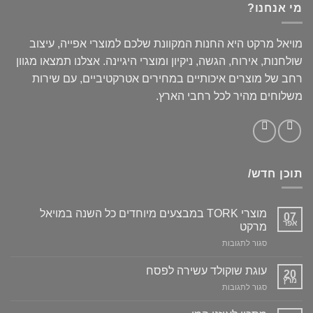
מי אנחנו?
מויאל מרקט היא החנות המקוונת שלכם למוצרי אפייה, עיצוב
שולחנות, אירוח, הגשה, ניקיון ומוצרי היגיינה. אצלנו תמצאו מגוון
רחב של מוצרים איכותיים במחירים אטרקטיביים, עם שירות
משלוחים מהיר לכל רחבי הארץ.
תוכן חדש/
מוצרי TORK במבצעים מיוחדים כל השנה במויאל
07
אפר
מרקט
על
סגור לתגובות
מוצרי
TORK
עוגת שוקולד עשירה לפסח
20
במבצעים
מרץ
על
סגור לתגובות
מיוחדים
עוגת
כל
שוקולד