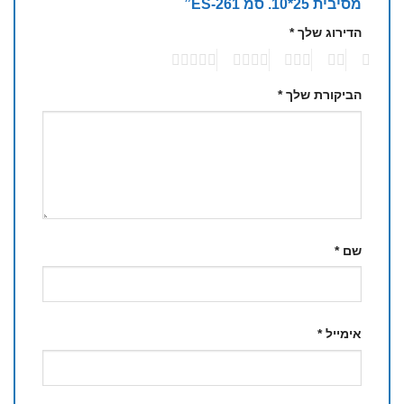
מסיבית 25*10. סמ 261-ES”
הדירוג שלך
*
5
4
3
2
1
הביקורת שלך
*
שם
*
אימייל
*