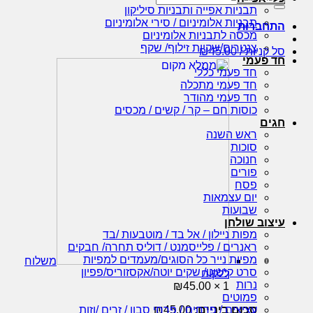
עבור:
תבניות אפייה ותבניות סיליקון
תבניות אלומיניום / סירי אלומיניום
התחברות
מכסה לתבניות אלומיניום
צנטרים/שקיות זילוף/ שקף
סל קניות /
45.00
₪
חד פעמי
חד פעמי כללי
חד פעמי מתכלה
חד פעמי מהודר
כוסות חם – קר / קשים / מכסים
חגים
ראש השנה
סוכות
חנוכה
פורים
פסח
יום עצמאות
שבועות
עיצוב שולחן
מפות ניילון / אל בד / מוטבעות /בד
ראנרים / פלייסמנט / דוליס תחרה/ חבקים
מפיות נייר כל הסוגים/מעמדים למפיות
משלוח
סרט קישוט/ שקים יוטה/אקסזוריס/פפיון
ללקוח
נרות
₪
45.00
1 ×
פמוטים
סכום ביניים:
45.00
₪
עציצים / פרחים / פרחי סבון / זרים /וזות