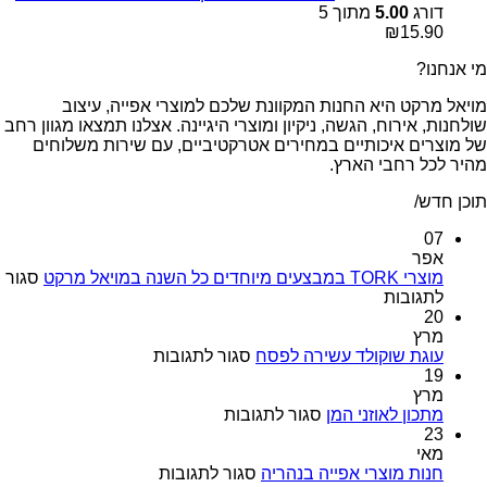
דורג
5.00
מתוך 5
₪
15.90
מי אנחנו?
מויאל מרקט היא החנות המקוונת שלכם למוצרי אפייה, עיצוב
שולחנות, אירוח, הגשה, ניקיון ומוצרי היגיינה. אצלנו תמצאו מגוון רחב
של מוצרים איכותיים במחירים אטרקטיביים, עם שירות משלוחים
מהיר לכל רחבי הארץ.
תוכן חדש/
07
אפר
מוצרי TORK במבצעים מיוחדים כל השנה במויאל מרקט
סגור
על
לתגובות
מוצרי
20
TORK
מרץ
במבצעים
על
עוגת שוקולד עשירה לפסח
סגור לתגובות
מיוחדים
עוגת
19
כל
שוקולד
מרץ
השנה
על
עשירה
מתכון לאוזני המן
סגור לתגובות
במויאל
מתכון
לפסח
23
מרקט
לאוזני
מאי
המן
על
חנות מוצרי אפייה בנהריה
סגור לתגובות