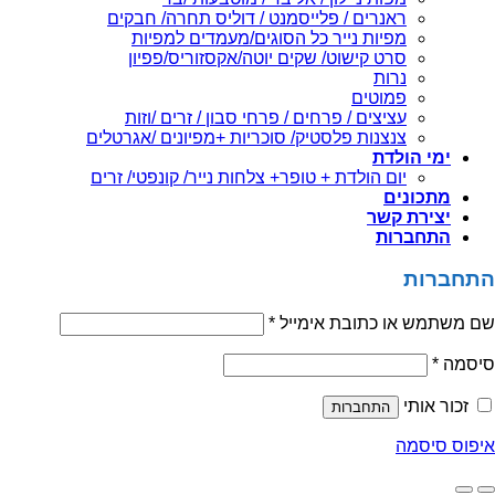
ראנרים / פלייסמנט / דוליס תחרה/ חבקים
מפיות נייר כל הסוגים/מעמדים למפיות
סרט קישוט/ שקים יוטה/אקסזוריס/פפיון
נרות
פמוטים
עציצים / פרחים / פרחי סבון / זרים /וזות
צנצנות פלסטיק/ סוכריות +מפיונים /אגרטלים
ימי הולדת
יום הולדת + טופר+ צלחות נייר/ קונפטי/ זרים
מתכונים
יצירת קשר
התחברות
התחברות
שם משתמש או כתובת אימייל
*
סיסמה
*
זכור אותי
התחברות
איפוס סיסמה