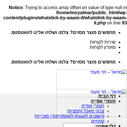
Notice
: Trying to access array offset on value of type null in
/home/moyalmar/public_html/wp-
content/plugins/whatslink-by-waam-it/whatslink-by-waam-
it.php
on line
93
Ski
מחפשים מוצר מסוים? צלמו ושלחו אלינו לוואטסטפ.
t
conten
שירות לקוחות
מועדון לקוחות
מחפשים מוצר מסוים? צלמו ושלחו אלינו לוואטסטפ.
דף הבית
חומרי אפייה
חומרי אפייה
צבעי מאכל ותמציות
קישוטים לעוגות/ לקאפקייקס / סוכריות
קמחים
חיפוש
כלי אפייה