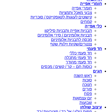
חומרי אפייה
חומרי אפייה
צבעי מאכל ותמציות
קישוטים לעוגות/ לקאפקייקס / סוכריות
קמחים
כלי אפייה
תבניות אפייה ותבניות סיליקון
תבניות אלומיניום / סירי אלומיניום
מכסה לתבניות אלומיניום
צנטרים/שקיות זילוף/ שקף
חד פעמי
חד פעמי כללי
חד פעמי מתכלה
חד פעמי מהודר
כוסות חם – קר / קשים / מכסים
חגים
ראש השנה
סוכות
חנוכה
פורים
פסח
יום עצמאות
שבועות
עיצוב שולחן
מפות ניילון / אל בד / מוטבעות /בד