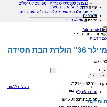
צנצנות פלסטיק/ סוכריות +מפיונים /אגרטלים
מעבר לסל הקניות
תשלום
ימי הולדת
יום הולדת + טופר+ צלחות נייר/ קונפטי/ זרים
סל קניות
מתכונים
יצירת קשר
Add to wishlist
עמוד הבית
מיילר 36" הולדת הבת חסידה
₪
34.90
כמות
של
הוספה לסל
מיילר
36"
מק"ט:
712166462706
הולדת
משלוח ללקוח
הבת
₪
45.00
1 ×
חוות דעת (0)
חסידה
סכום ביניים:
45.00
₪
חוות דעת