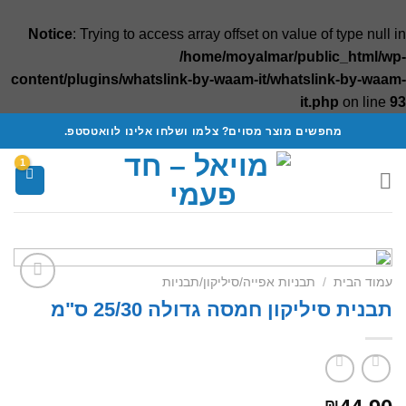
Notice
: Trying to access array offset on value of type null in
/home/moyalmar/public_html/wp-
content/plugins/whatslink-by-waam-it/whatslink-by-waam-
it.php
on line
93
Ski
מחפשים מוצר מסוים? צלמו ושלחו אלינו לוואטסטפ.
t
conten
עמוד הבית
/
תבניות אפייה/סיליקון/תבניות
תבנית סיליקון חמסה גדולה 25/30 ס"מ
Add to
wishlist
₪