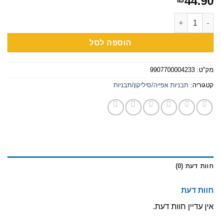
44.90
כמות של תבנית סיליקון חמסה גדולה 25/30 ס"מ
הוספה לסל
מק"ט:
9907700004233
קטגוריה:
תבניות אפייה/סיליקון/תבניות
חוות דעת (0)
חוות דעת
אין עדיין חוות דעת.