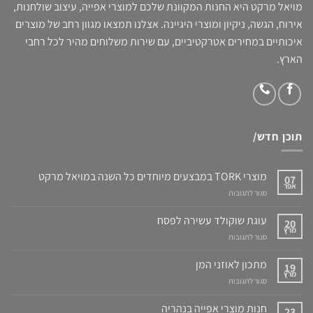
מויאל מרקט היא החנות המקוונת שלכם למוצרי אפייה, עיצוב שולחנות,
אירוח, הגשה, ניקיון ומוצרי היגיינה. אצלנו תמצאו מגוון רחב של מוצרים
איכותיים במחירים אטרקטיביים, עם שירות משלוחים מהיר לכל רחבי
הארץ.
תוכן חדש/
מוצרי TORK במבצעים מיוחדים כל השנה במויאל מרקט
07
אפר
על
סגור לתגובות
מוצרי
TORK
עוגת שוקולד עשירה לפסח
20
במבצעים
מרץ
על
סגור לתגובות
מיוחדים
עוגת
כל
שוקולד
מתכון לאוזני המן
השנה
19
עשירה
מרץ
במויאל
על
סגור לתגובות
לפסח
מרקט
מתכון
לאוזני
חנות מוצרי אפייה בנהריה
23