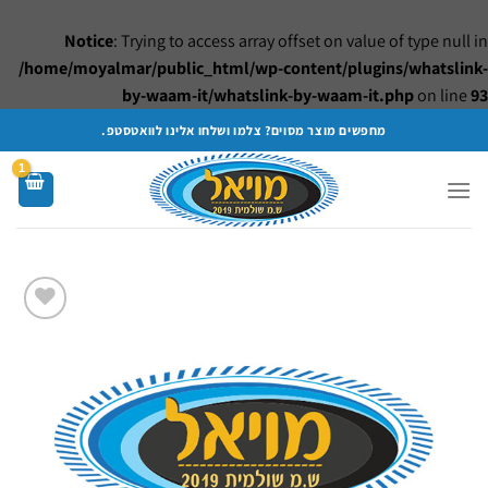
Notice
: Trying to access array offset on value of type null in
/home/moyalmar/public_html/wp-content/plugins/whatslink-
by-waam-it/whatslink-by-waam-it.php
on line
93
Ski
מחפשים מוצר מסוים? צלמו ושלחו אלינו לוואטסטפ.
t
conten
Add to
wishlist