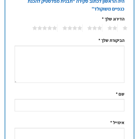
היה הראשון לכתוב סקירה “תבנית מפלסטיק להכנת
כנפיים משוקולד”
הדירוג שלך
*
5
4
3
2
1
הביקורת שלך
*
שם
*
אימייל
*