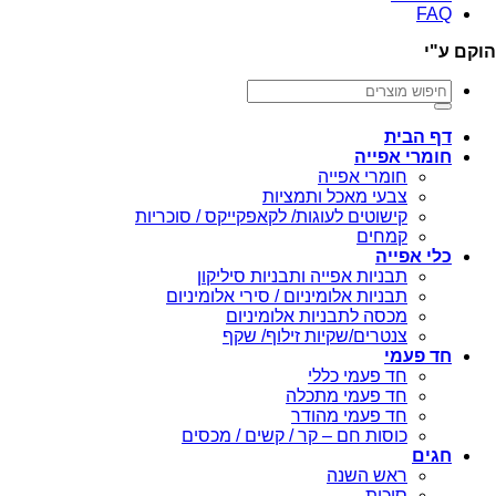
FAQ
הוקם ע"י
חיפוש
עבור:
דף הבית
חומרי אפייה
חומרי אפייה
צבעי מאכל ותמציות
קישוטים לעוגות/ לקאפקייקס / סוכריות
קמחים
כלי אפייה
תבניות אפייה ותבניות סיליקון
תבניות אלומיניום / סירי אלומיניום
מכסה לתבניות אלומיניום
צנטרים/שקיות זילוף/ שקף
חד פעמי
חד פעמי כללי
חד פעמי מתכלה
חד פעמי מהודר
כוסות חם – קר / קשים / מכסים
חגים
ראש השנה
סוכות