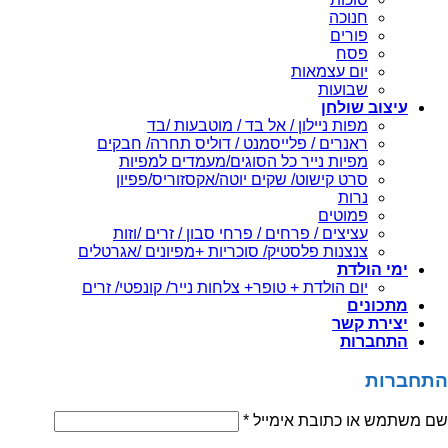
חנוכה
פורים
פסח
יום עצמאות
שבועות
עיצוב שולחן
מפות ניילון / אל בד / מוטבעות /בד
ראנרים / פלייסמנט / דוליס תחרה/ חבקים
מפיות נייר כל הסוגים/מעמדים למפיות
סרט קישוט/ שקים יוטה/אקסזוריס/פפיון
נרות
פמוטים
עציצים / פרחים / פרחי סבון / זרים /וזות
צנצנות פלסטיק/ סוכריות +מפיונים /אגרטלים
ימי הולדת
יום הולדת + טופר+ צלחות נייר/ קונפטי/ זרים
מתכונים
יצירת קשר
התחברות
התחברות
שם משתמש או כתובת אימייל
*