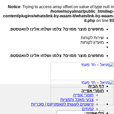
Notice
: Trying to access array offset on value of type null in
/home/moyalmar/public_html/wp-
content/plugins/whatslink-by-waam-it/whatslink-by-waam-
it.php
on line
93
Ski
מחפשים מוצר מסוים? צלמו ושלחו אלינו לוואטסטפ.
t
conten
שירות לקוחות
מועדון לקוחות
מחפשים מוצר מסוים? צלמו ושלחו אלינו לוואטסטפ.
דף הבית
חומרי אפייה
חומרי אפייה
צבעי מאכל ותמציות
קישוטים לעוגות/ לקאפקייקס / סוכריות
קמחים
חיפוש
כלי אפייה