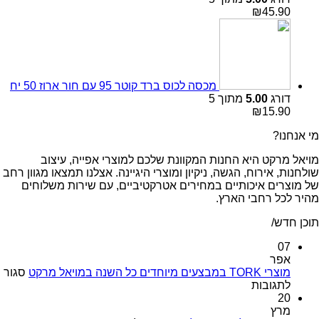
₪
45.90
מכסה לכוס ברד קוטר 95 עם חור ארוז 50 יח
דורג
5.00
מתוך 5
₪
15.90
מי אנחנו?
מויאל מרקט היא החנות המקוונת שלכם למוצרי אפייה, עיצוב
שולחנות, אירוח, הגשה, ניקיון ומוצרי היגיינה. אצלנו תמצאו מגוון רחב
של מוצרים איכותיים במחירים אטרקטיביים, עם שירות משלוחים
מהיר לכל רחבי הארץ.
תוכן חדש/
07
אפר
מוצרי TORK במבצעים מיוחדים כל השנה במויאל מרקט
סגור
על
לתגובות
מוצרי
20
TORK
מרץ