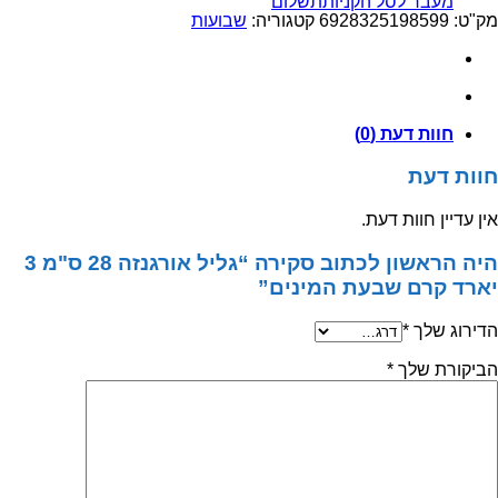
מעבר לסל הקניות
תשלום
אורגנזה
מק"ט:
6928325198599
קטגוריה:
שבועות
28
ס"מ
3
יארד
קרם
חוות דעת (0)
שבעת
המינים
חוות דעת
אין עדיין חוות דעת.
היה הראשון לכתוב סקירה “גליל אורגנזה 28 ס"מ 3
יארד קרם שבעת המינים”
הדירוג שלך
*
הביקורת שלך
*