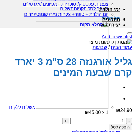
צנצנות פלסטיק/ סוכריות +מפיונים /אגרטלים
מעבר לסל הקניות
תשלום
ימי הולדת
יום הולדת + טופר+ צלחות נייר/ קונפטי/ זרים
סל קניות
מתכונים
יצירת קשר
Add to wishlist
עמוד הבית
/
שבועות
גליל אורגנזה 28 ס"מ 3 יארד
קרם שבעת המינים
משלוח ללקוח
₪
24.90
₪
45.00
1 ×
כמות
סכום ביניים:
45.00
₪
של
הוספה לסל
גליל