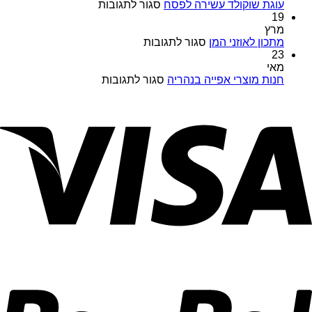
במבצעים
על
עוגת שוקולד עשירה לפסח
סגור לתגובות
מיוחדים
עוגת
19
כל
שוקולד
מרץ
השנה
על
עשירה
מתכון לאוזני המן
סגור לתגובות
במויאל
מתכון
לפסח
23
מרקט
לאוזני
מאי
המן
על
חנות מוצרי אפייה בנהריה
סגור לתגובות
חנות
מוצרי
אפייה
בנהריה