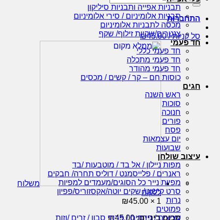
עבור:
תבניות אפייה ותבניות סיליקון
תבניות אלומיניום / סירי אלומיניום
התחברות
מכסה לתבניות אלומיניום
צנטרים/שקיות זילוף/ שקף
סל קניות /
45.00
₪
חד פעמי
חד פעמי כללי
חד פעמי מתכלה
חד פעמי מהודר
כוסות חם – קר / קשים / מכסים
חגים
ראש השנה
סוכות
חנוכה
פורים
פסח
יום עצמאות
שבועות
עיצוב שולחן
מפות ניילון / אל בד / מוטבעות /בד
ראנרים / פלייסמנט / דוליס תחרה/ חבקים
מפיות נייר כל הסוגים/מעמדים למפיות
משלוח
סרט קישוט/ שקים יוטה/אקסזוריס/פפיון
ללקוח
נרות
₪
45.00
1 ×
פמוטים
סכום ביניים:
45.00
₪
עציצים / פרחים / פרחי סבון / זרים /וזות