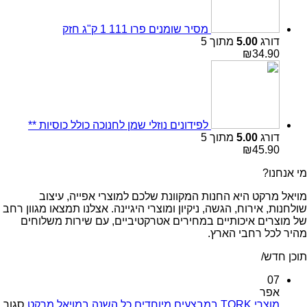
מסיר שומנים פרו 111 1 ק"ג חזק
דורג
5.00
מתוך 5
₪
34.90
לפידונים נוזלי שמן לחנוכה כולל כוסיות **
דורג
5.00
מתוך 5
₪
45.90
מי אנחנו?
מויאל מרקט היא החנות המקוונת שלכם למוצרי אפייה, עיצוב
שולחנות, אירוח, הגשה, ניקיון ומוצרי היגיינה. אצלנו תמצאו מגוון רחב
של מוצרים איכותיים במחירים אטרקטיביים, עם שירות משלוחים
מהיר לכל רחבי הארץ.
תוכן חדש/
07
אפר
מוצרי TORK במבצעים מיוחדים כל השנה במויאל מרקט
סגור