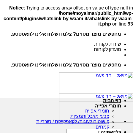
Notice
: Trying to access array offset on value of type null in
/home/moyalmar/public_html/wp-
content/plugins/whatslink-by-waam-it/whatslink-by-waam-
it.php
on line
93
Ski
מחפשים מוצר מסוים? צלמו ושלחו אלינו לוואטסטפ.
t
conten
שירות לקוחות
מועדון לקוחות
מחפשים מוצר מסוים? צלמו ושלחו אלינו לוואטסטפ.
דף הבית
חומרי אפייה
חומרי אפייה
צבעי מאכל ותמציות
קישוטים לעוגות/ לקאפקייקס / סוכריות
קמחים
חיפוש
כלי אפייה