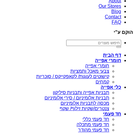
About
Our Stores
Blog
Contact
FAQ
הוקם ע"י
חיפוש
עבור:
דף הבית
חומרי אפייה
חומרי אפייה
צבעי מאכל ותמציות
קישוטים לעוגות/ לקאפקייקס / סוכריות
קמחים
כלי אפייה
תבניות אפייה ותבניות סיליקון
תבניות אלומיניום / סירי אלומיניום
מכסה לתבניות אלומיניום
צנטרים/שקיות זילוף/ שקף
חד פעמי
חד פעמי כללי
חד פעמי מתכלה
חד פעמי מהודר