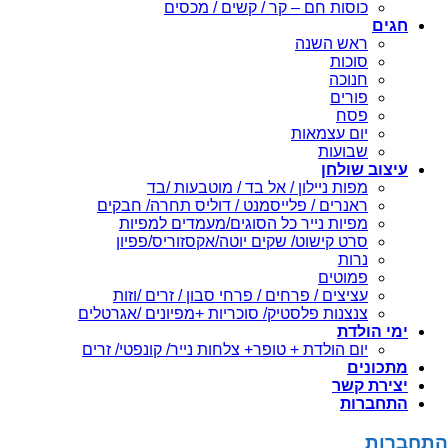
כוסות חם – קר / קשים / מכסים
חגים
ראש השנה
סוכות
חנוכה
פורים
פסח
יום עצמאות
שבועות
עיצוב שולחן
מפות ניילון / אל בד / מוטבעות /בד
ראנרים / פלייסמנט / דוליס תחרה/ חבקים
מפיות נייר כל הסוגים/מעמדים למפיות
סרט קישוט/ שקים יוטה/אקסזוריס/פפיון
נרות
פמוטים
עציצים / פרחים / פרחי סבון / זרים /וזות
צנצנות פלסטיק/ סוכריות +מפיונים /אגרטלים
ימי הולדת
יום הולדת + טופר+ צלחות נייר/ קונפטי/ זרים
מתכונים
יצירת קשר
התחברות
התחברות