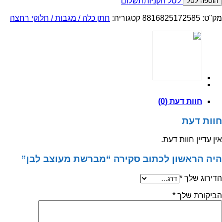
מעבר לסל הקניות
תשלום
הוספה לסל
מברשת
מעוצב
מק"ט:
8816825172585
קטגוריה:
חתן כלה / מגבות / חלוקי רחצה
לבן
חוות דעת (0)
חוות דעת
אין עדיין חוות דעת.
היה הראשון לכתוב סקירה “מברשת מעוצב לבן”
הדירוג שלך
*
הביקורת שלך
*