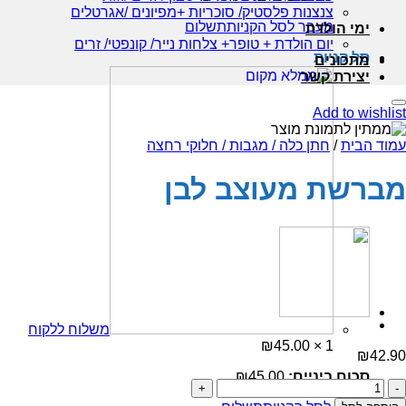
צנצנות פלסטיק/ סוכריות +מפיונים /אגרטלים
מעבר לסל הקניות
תשלום
ימי הולדת
יום הולדת + טופר+ צלחות נייר/ קונפטי/ זרים
סל קניות
מתכונים
יצירת קשר
Add to wishlist
עמוד הבית
/
חתן כלה / מגבות / חלוקי רחצה
מברשת מעוצב לבן
משלוח ללקוח
₪
45.00
1 ×
₪
42.90
סכום ביניים:
45.00
₪
כמות
של