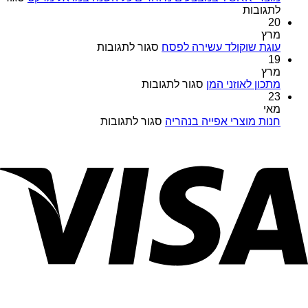
על
לתגובות
מוצרי
20
TORK
מרץ
במבצעים
על
עוגת שוקולד עשירה לפסח
סגור לתגובות
מיוחדים
עוגת
19
כל
שוקולד
מרץ
השנה
על
עשירה
מתכון לאוזני המן
סגור לתגובות
במויאל
מתכון
לפסח
23
מרקט
לאוזני
מאי
המן
על
חנות מוצרי אפייה בנהריה
סגור לתגובות
חנות
מוצרי
אפייה
בנהריה