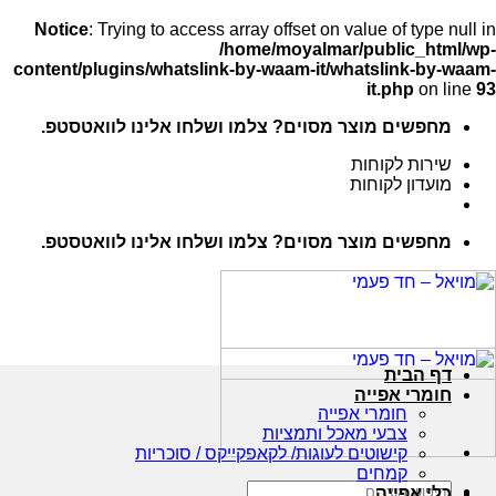
Notice
: Trying to access array offset on value of type null in
/home/moyalmar/public_html/wp-
content/plugins/whatslink-by-waam-it/whatslink-by-waam-
it.php
on line
93
Ski
מחפשים מוצר מסוים? צלמו ושלחו אלינו לוואטסטפ.
t
conten
שירות לקוחות
מועדון לקוחות
מחפשים מוצר מסוים? צלמו ושלחו אלינו לוואטסטפ.
דף הבית
חומרי אפייה
חומרי אפייה
צבעי מאכל ותמציות
קישוטים לעוגות/ לקאפקייקס / סוכריות
קמחים
חיפוש
כלי אפייה