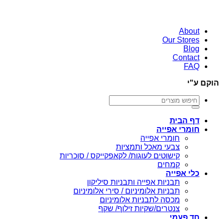
About
Our Stores
Blog
Contact
FAQ
הוקם ע"י
חיפוש
עבור:
דף הבית
חומרי אפייה
חומרי אפייה
צבעי מאכל ותמציות
קישוטים לעוגות/ לקאפקייקס / סוכריות
קמחים
כלי אפייה
תבניות אפייה ותבניות סיליקון
תבניות אלומיניום / סירי אלומיניום
מכסה לתבניות אלומיניום
צנטרים/שקיות זילוף/ שקף
חד פעמי