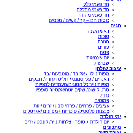
חד פעמי כללי
חד פעמי מתכלה
חד פעמי מהודר
כוסות חם – קר / קשים / מכסים
חגים
ראש השנה
סוכות
חנוכה
פורים
פסח
יום עצמאות
שבועות
עיצוב שולחן
מפות ניילון / אל בד / מוטבעות /בד
ראנרים / פלייסמנט / דוליס תחרה/ חבקים
מפיות נייר כל הסוגים/מעמדים למפיות
סרט קישוט/ שקים יוטה/אקסזוריס/פפיון
נרות
פמוטים
עציצים / פרחים / פרחי סבון / זרים /וזות
צנצנות פלסטיק/ סוכריות +מפיונים /אגרטלים
ימי הולדת
יום הולדת + טופר+ צלחות נייר/ קונפטי/ זרים
מתכונים
יצירת קשר