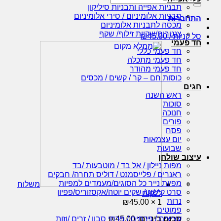
עבור:
תבניות אפייה ותבניות סיליקון
תבניות אלומיניום / סירי אלומיניום
התחברות
מכסה לתבניות אלומיניום
צנטרים/שקיות זילוף/ שקף
סל קניות /
45.00
₪
חד פעמי
חד פעמי כללי
חד פעמי מתכלה
חד פעמי מהודר
כוסות חם – קר / קשים / מכסים
חגים
ראש השנה
סוכות
חנוכה
פורים
פסח
יום עצמאות
שבועות
עיצוב שולחן
מפות ניילון / אל בד / מוטבעות /בד
ראנרים / פלייסמנט / דוליס תחרה/ חבקים
מפיות נייר כל הסוגים/מעמדים למפיות
משלוח
סרט קישוט/ שקים יוטה/אקסזוריס/פפיון
ללקוח
נרות
₪
45.00
1 ×
פמוטים
סכום ביניים:
45.00
₪
עציצים / פרחים / פרחי סבון / זרים /וזות