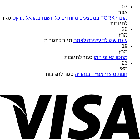
07
אפר
מוצרי TORK במבצעים מיוחדים כל השנה במויאל מרקט
סגור
על
לתגובות
מוצרי
20
TORK
מרץ
במבצעים
על
עוגת שוקולד עשירה לפסח
סגור לתגובות
מיוחדים
עוגת
19
כל
שוקולד
מרץ
השנה
על
עשירה
מתכון לאוזני המן
סגור לתגובות
במויאל
מתכון
לפסח
23
מרקט
לאוזני
מאי
המן
על
חנות מוצרי אפייה בנהריה
סגור לתגובות
חנות
מוצרי
אפייה
בנהריה