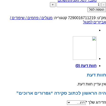
מעבר לסל הקניות
תשלום
כמות
של
הוספה לסל
גפרורים
ארוכים
מק"ט:
7290016711219
קטגוריה:
מנגלים / פחמים / שיפודים /
אביזרים למנגל
חוות דעת (0)
חוות דעת
אין עדיין חוות דעת.
היה הראשון לכתוב סקירה “גפרורים ארוכים”
הדירוג שלך
*