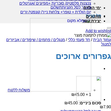
צנצנות פלסטיק/ סוכריות +מפיונים /אגרטלים
מעבר לסל הקניות
תשלום
ימי הולדת
יום הולדת + טופר+ צלחות נייר/ קונפטי/ זרים
סל קניות
מתכונים
יצירת קשר
Add to wishlist
עמוד הבית
/
חד פעמי כללי
/
מנגלים / פחמים / שיפודים / אביזרים
למנגל
גפרורים ארוכים
משלוח ללקוח
₪
45.00
1 ×
סכום ביניים:
45.00
₪
₪
7.90