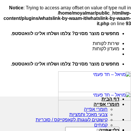
Notice
: Trying to access array offset on value of type null in
/home/moyalmar/public_html/wp-
content/plugins/whatslink-by-waam-it/whatslink-by-waam-
it.php
on line
93
Ski
מחפשים מוצר מסוים? צלמו ושלחו אלינו לוואטסטפ.
t
conten
שירות לקוחות
מועדון לקוחות
מחפשים מוצר מסוים? צלמו ושלחו אלינו לוואטסטפ.
דף הבית
חומרי אפייה
חומרי אפייה
צבעי מאכל ותמציות
קישוטים לעוגות/ לקאפקייקס / סוכריות
קמחים
חיפוש
כלי אפייה