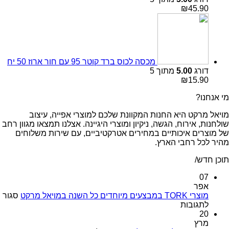
₪
45.90
מכסה לכוס ברד קוטר 95 עם חור ארוז 50 יח
דורג
5.00
מתוך 5
₪
15.90
מי אנחנו?
מויאל מרקט היא החנות המקוונת שלכם למוצרי אפייה, עיצוב
שולחנות, אירוח, הגשה, ניקיון ומוצרי היגיינה. אצלנו תמצאו מגוון רחב
של מוצרים איכותיים במחירים אטרקטיביים, עם שירות משלוחים
מהיר לכל רחבי הארץ.
תוכן חדש/
07
אפר
מוצרי TORK במבצעים מיוחדים כל השנה במויאל מרקט
סגור
על
לתגובות
מוצרי
20
TORK
מרץ