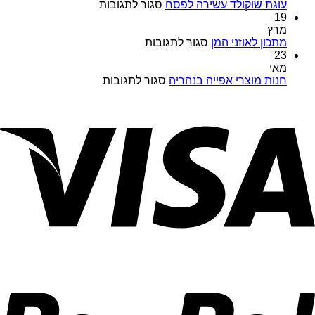
במבצעים
על
עוגת שוקולד עשירה לפסח
סגור לתגובות
מיוחדים
עוגת
19
כל
שוקולד
מרץ
השנה
על
עשירה
מתכון לאוזני המן
סגור לתגובות
במויאל
מתכון
לפסח
23
מרקט
לאוזני
מאי
המן
על
חנות מוצרי אפייה בנהריה
סגור לתגובות
חנות
מוצרי
אפייה
בנהריה