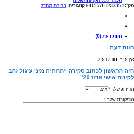
מעבר לסל הקניות
תשלום
מיני
מק"ט:
9415576123335
קטגוריה:
ברירת מחדל
עיגול
זהב
לקינוח
אישי
ארוז
חוות דעת (0)
20
חוות דעת
אין עדיין חוות דעת.
היה הראשון לכתוב סקירה “תחתית מיני עיגול זהב
לקינוח אישי ארוז 20”
הדירוג שלך
*
הביקורת שלך
*