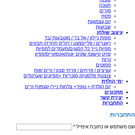
חנוכה
פורים
פסח
יום עצמאות
שבועות
עיצוב שולחן
מפות ניילון / אל בד / מוטבעות /בד
ראנרים / פלייסמנט / דוליס תחרה/ חבקים
מפיות נייר כל הסוגים/מעמדים למפיות
סרט קישוט/ שקים יוטה/אקסזוריס/פפיון
נרות
פמוטים
עציצים / פרחים / פרחי סבון / זרים /וזות
צנצנות פלסטיק/ סוכריות +מפיונים /אגרטלים
ימי הולדת
יום הולדת + טופר+ צלחות נייר/ קונפטי/ זרים
מתכונים
יצירת קשר
התחברות
התחברות
שם משתמש או כתובת אימייל
*