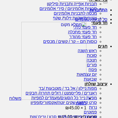
עבור:
תבניות אפייה ותבניות סיליקון
תבניות אלומיניום / סירי אלומיניום
התחברות
מכסה לתבניות אלומיניום
צנטרים/שקיות זילוף/ שקף
סל קניות /
45.00
₪
חד פעמי
חד פעמי כללי
חד פעמי מתכלה
חד פעמי מהודר
כוסות חם – קר / קשים / מכסים
חגים
ראש השנה
סוכות
חנוכה
פורים
פסח
יום עצמאות
שבועות
עיצוב שולחן
מפות ניילון / אל בד / מוטבעות /בד
ראנרים / פלייסמנט / דוליס תחרה/ חבקים
מפיות נייר כל הסוגים/מעמדים למפיות
משלוח
סרט קישוט/ שקים יוטה/אקסזוריס/פפיון
ללקוח
נרות
₪
45.00
1 ×
פמוטים
סכום ביניים:
45.00
₪
עציצים / פרחים / פרחי סבון / זרים /וזות