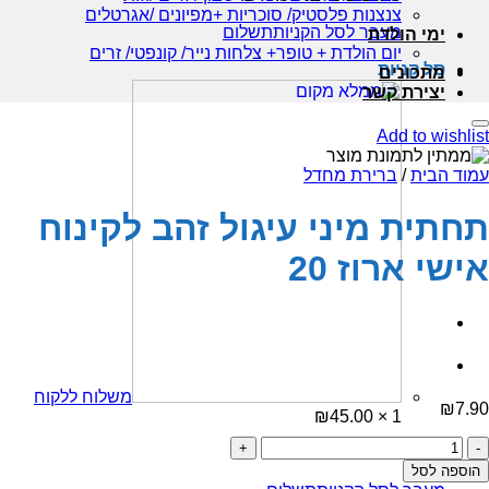
צנצנות פלסטיק/ סוכריות +מפיונים /אגרטלים
מעבר לסל הקניות
תשלום
ימי הולדת
יום הולדת + טופר+ צלחות נייר/ קונפטי/ זרים
סל קניות
מתכונים
יצירת קשר
Add to wishlist
עמוד הבית
/
ברירת מחדל
תחתית מיני עיגול זהב לקינוח
אישי ארוז 20
משלוח ללקוח
₪
7.90
₪
45.00
1 ×
כמות
סכום ביניים:
45.00
₪
של
הוספה לסל
תחתית