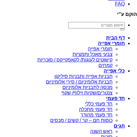
FAQ
הוקם ע"י
חיפוש
עבור:
דף הבית
חומרי אפייה
חומרי אפייה
צבעי מאכל ותמציות
קישוטים לעוגות/ לקאפקייקס / סוכריות
קמחים
כלי אפייה
תבניות אפייה ותבניות סיליקון
תבניות אלומיניום / סירי אלומיניום
מכסה לתבניות אלומיניום
צנטרים/שקיות זילוף/ שקף
חד פעמי
חד פעמי כללי
חד פעמי מתכלה
חד פעמי מהודר
כוסות חם – קר / קשים / מכסים
חגים
ראש השנה
סוכות