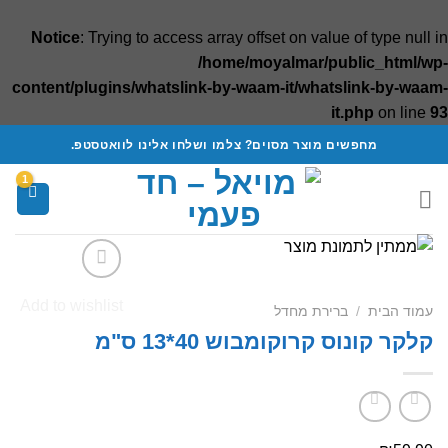
Notice
: Trying to access array offset on value of type null in
/home/moyalmar/public_html/wp-
content/plugins/whatslink-by-waam-it/whatslink-by-waam-
it.php
on line
93
Ski
מחפשים מוצר מסוים? צלמו ושלחו אלינו לוואטסטפ.
t
conten
Add to wishlist
עמוד הבית
/
ברירת מחדל
קלקר קונוס קרוקומבוש 40*13 ס"מ