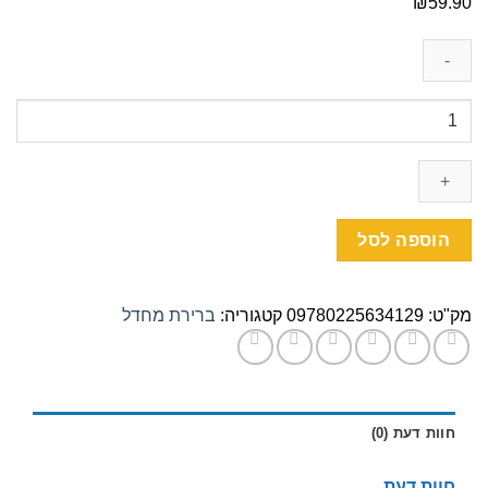
₪
59.90
כמות
של
קלקר
קונוס
קרוקומבוש
40*13
הוספה לסל
ס"מ
מק"ט:
09780225634129
קטגוריה:
ברירת מחדל
חוות דעת (0)
חוות דעת