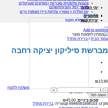
צנצנות פלסטיק/ סוכריות +מפיונים /אגרטלים
מעבר לסל הקניות
תשלום
ימי הולדת
יום הולדת + טופר+ צלחות נייר/ קונפטי/ זרים
סל קניות
מתכונים
יצירת קשר
Add to wishlist
עמוד הבית
/
ברירת מחדל
מברשת סיליקון יציקה רחבה
₪
13.90
משלוח ללקוח
כמות
₪
45.00
1 ×
של
הוספה לסל
מברשת
סכום ביניים:
45.00
₪
סיליקון
מק"ט:
6946581698103
קטגוריה:
ברירת מחדל
יציקה