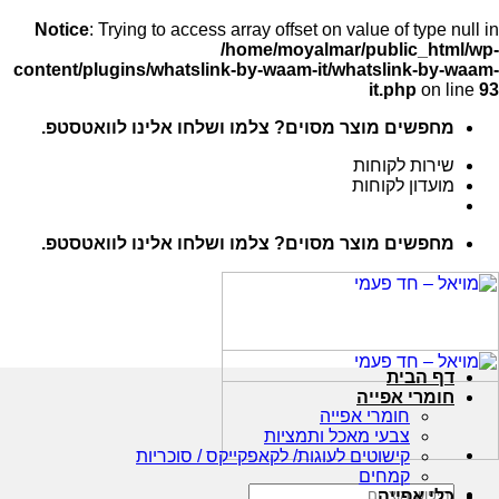
Notice
: Trying to access array offset on value of type null in
/home/moyalmar/public_html/wp-
content/plugins/whatslink-by-waam-it/whatslink-by-waam-
it.php
on line
93
Ski
מחפשים מוצר מסוים? צלמו ושלחו אלינו לוואטסטפ.
t
conten
שירות לקוחות
מועדון לקוחות
מחפשים מוצר מסוים? צלמו ושלחו אלינו לוואטסטפ.
דף הבית
חומרי אפייה
חומרי אפייה
צבעי מאכל ותמציות
קישוטים לעוגות/ לקאפקייקס / סוכריות
קמחים
חיפוש
כלי אפייה