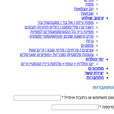
פסח
יום עצמאות
שבועות
עיצוב שולחן
מפות ניילון / אל בד / מוטבעות /בד
ראנרים / פלייסמנט / דוליס תחרה/ חבקים
מפיות נייר כל הסוגים/מעמדים למפיות
סרט קישוט/ שקים יוטה/אקסזוריס/פפיון
נרות
פמוטים
עציצים / פרחים / פרחי סבון / זרים /וזות
צנצנות פלסטיק/ סוכריות +מפיונים /אגרטלים
ימי הולדת
יום הולדת + טופר+ צלחות נייר/ קונפטי/ זרים
מתכונים
יצירת קשר
התחברות
התחברות
שם משתמש או כתובת אימייל
*
סיסמה
*