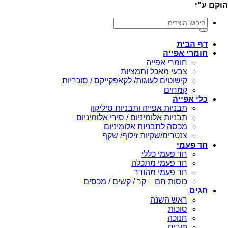
הוקם ע"י
חיפוש
עבור:
דף הבית
חומרי אפייה
חומרי אפייה
צבעי מאכל ותמציות
קישוטים לעוגות/ לקאפקייקס / סוכריות
קמחים
כלי אפייה
תבניות אפייה ותבניות סיליקון
תבניות אלומיניום / סירי אלומיניום
מכסה לתבניות אלומיניום
צנטרים/שקיות זילוף/ שקף
חד פעמי
חד פעמי כללי
חד פעמי מתכלה
חד פעמי מהודר
כוסות חם – קר / קשים / מכסים
חגים
ראש השנה
סוכות
חנוכה
פורים