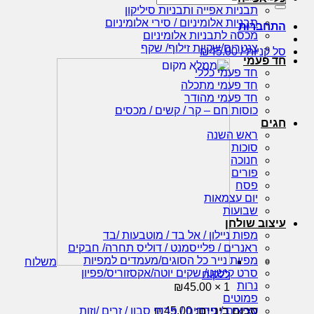
עבור:
תבניות אפייה ותבניות סיליקון
תבניות אלומיניום / סירי אלומיניום
התחברות
מכסה לתבניות אלומיניום
צנטרים/שקיות זילוף/ שקף
סל קניות /
45.00
₪
חד פעמי
חד פעמי כללי
חד פעמי מתכלה
חד פעמי מהודר
כוסות חם – קר / קשים / מכסים
חגים
ראש השנה
סוכות
חנוכה
פורים
פסח
יום עצמאות
שבועות
עיצוב שולחן
מפות ניילון / אל בד / מוטבעות /בד
ראנרים / פלייסמנט / דוליס תחרה/ חבקים
מפיות נייר כל הסוגים/מעמדים למפיות
משלוח
סרט קישוט/ שקים יוטה/אקסזוריס/פפיון
ללקוח
נרות
₪
45.00
1 ×
פמוטים
סכום ביניים:
45.00
₪
עציצים / פרחים / פרחי סבון / זרים /וזות