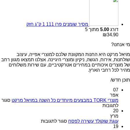
מסיר שומנים פרו 111 1 ק"ג חזק
דורג
5.00
מתוך 5
₪
34.90
מי אנחנו?
מויאל מרקט היא החנות המקוונת שלכם למוצרי אפייה, עיצוב
שולחנות, אירוח, הגשה, ניקיון ומוצרי היגיינה. אצלנו תמצאו מגוון רחב
של מוצרים איכותיים במחירים אטרקטיביים, עם שירות משלוחים
מהיר לכל רחבי הארץ.
תוכן חדש/
07
אפר
מוצרי TORK במבצעים מיוחדים כל השנה במויאל מרקט
סגור
על
לתגובות
מוצרי
20
TORK
מרץ
במבצעים
על
עוגת שוקולד עשירה לפסח
סגור לתגובות
מיוחדים
עוגת
19