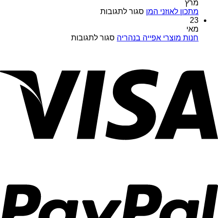
כל
שוקולד
מרץ
השנה
על
עשירה
מתכון לאוזני המן
סגור לתגובות
במויאל
מתכון
לפסח
23
מרקט
לאוזני
מאי
המן
על
חנות מוצרי אפייה בנהריה
סגור לתגובות
חנות
מוצרי
אפייה
בנהריה