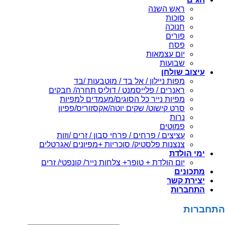
ראש השנה
סוכות
חנוכה
פורים
פסח
יום עצמאות
שבועות
עיצוב שולחן
מפות ניילון / אל בד / מוטבעות /בד
ראנרים / פלייסמנט / דוליס תחרה/ חבקים
מפיות נייר כל הסוגים/מעמדים למפיות
סרט קישוט/ שקים יוטה/אקסזוריס/פפיון
נרות
פמוטים
עציצים / פרחים / פרחי סבון / זרים /וזות
צנצנות פלסטיק/ סוכריות +מפיונים /אגרטלים
ימי הולדת
יום הולדת + טופר+ צלחות נייר/ קונפטי/ זרים
מתכונים
יצירת קשר
התחברות
התחברות