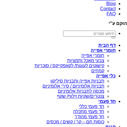
Blog
Contact
FAQ
הוקם ע"י
חיפוש
עבור:
דף הבית
חומרי אפייה
חומרי אפייה
צבעי מאכל ותמציות
קישוטים לעוגות/ לקאפקייקס / סוכריות
קמחים
כלי אפייה
תבניות אפייה ותבניות סיליקון
תבניות אלומיניום / סירי אלומיניום
מכסה לתבניות אלומיניום
צנטרים/שקיות זילוף/ שקף
חד פעמי
חד פעמי כללי
חד פעמי מתכלה
חד פעמי מהודר
כוסות חם – קר / קשים / מכסים
חגים