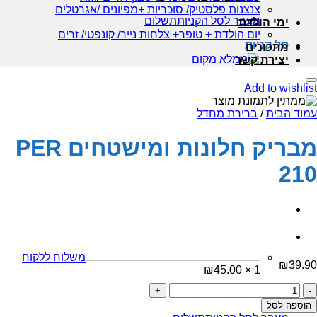
צנצנות פלסטיק/ סוכריות +מפיונים /אגרטלים
מעבר לסל הקניות
תשלום
ימי הולדת
יום הולדת + טופר+ צלחות נייר/ קונפטי/ זרים
סל קניות
מתכונים
יצירת קשר
Add to wishlist
עמוד הבית
/
ברירת מחדל
מבריק חלונות ומישטחים PER
210
משלוח ללקוח
₪
39.90
₪
45.00
1 ×
כמות
סכום ביניים:
45.00
₪
של
הוספה לסל
מבריק