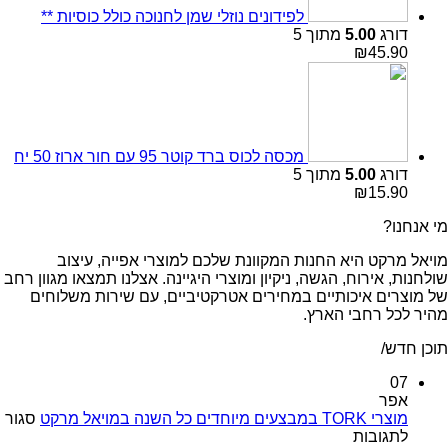
לפידונים נוזלי שמן לחנוכה כולל כוסיות **
דורג
5.00
מתוך 5
₪
45.90
מכסה לכוס ברד קוטר 95 עם חור ארוז 50 יח
דורג
5.00
מתוך 5
₪
15.90
מי אנחנו?
מויאל מרקט היא החנות המקוונת שלכם למוצרי אפייה, עיצוב
שולחנות, אירוח, הגשה, ניקיון ומוצרי היגיינה. אצלנו תמצאו מגוון רחב
של מוצרים איכותיים במחירים אטרקטיביים, עם שירות משלוחים
מהיר לכל רחבי הארץ.
תוכן חדש/
07
אפר
מוצרי TORK במבצעים מיוחדים כל השנה במויאל מרקט
סגור
על
לתגובות