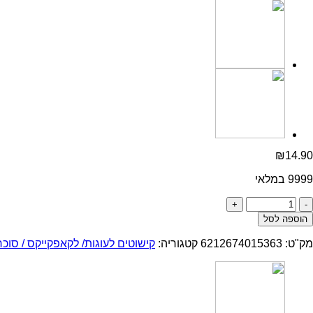
₪
14.90
9999 במלאי
כמות
של
הוספה לסל
סוכריות
עמידות
מק"ט:
6212674015363
קטגוריה:
קישוטים לעוגות/ לקאפקייקס / סוכר
באפיה
והקפאה
ירוק
80גרם