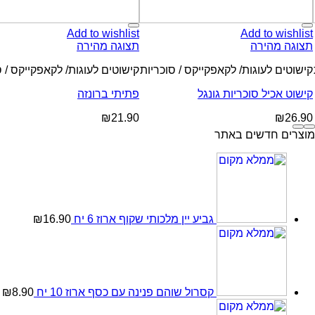
Add to wishlist
Add to wishlist
תצוגה מהירה
תצוגה מהירה
קישוטים לעוגות/ לקאפקייקס / סוכריות
קישוטים לעוגות/ לקאפקייקס / ס
קישוט אכיל סוכריות גונגל
פתיתי ברונזה
₪
21.90
₪
26.90
מוצרים חדשים באתר
גביע יין מלכותי שקוף ארוז 6 יח
16.90
₪
קסרול שוהם פנינה עם כסף ארוז 10 יח
8.90
₪