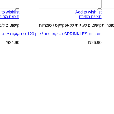
 to wishlist
Add to wishlist
תצוגה מהירה
תצוגה מהיר
וכריות
קישוטים לעוגות/ לקאפקייקס / סוכריות
קישוטים לעו
סוכריות SPRINKLES נשיקות ורוד / לבן 120 גרם
קוקוס איטריות 
₪
24.90
₪
26.90