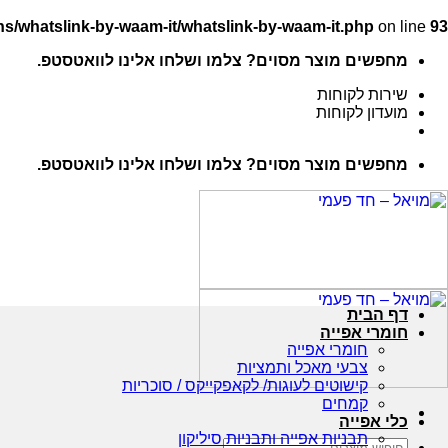
s/whatslink-by-waam-it/whatslink-by-waam-it.php
on line
93
Ski
מחפשים מוצר מסוים? צלמו ושלחו אלינו לוואטסטפ.
t
conten
שירות לקוחות
מועדון לקוחות
מחפשים מוצר מסוים? צלמו ושלחו אלינו לוואטסטפ.
דף הבית
חומרי אפייה
חומרי אפייה
צבעי מאכל ותמציות
קישוטים לעוגות/ לקאפקייקס / סוכריות
קמחים
כלי אפייה
תבניות אפייה ותבניות סיליקון
חיפוש