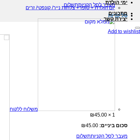
ימי הולדת
מעבר לסל הקניות
תשלום
יום הולדת + טופר+ צלחות נייר/ קונפטי/ זרים
מתכונים
סל קניות
יצירת קשר
Add to wishlist
משלוח ללקוח
₪
45.00
1 ×
סכום ביניים:
45.00
₪
מעבר לסל הקניות
תשלום