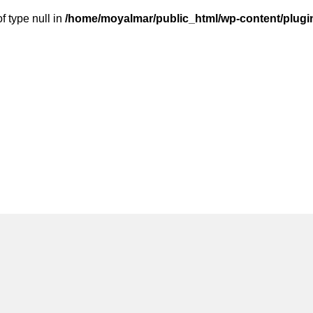
f type null in
/home/moyalmar/public_html/wp-content/plugin