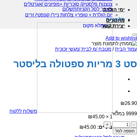
צנצנות פלסטיק/ סוכריות +מפיונים /אגרטלים
מעבר לסל הקניות
תשלום
ימי הולדת
יום הולדת + טופר+ צלחות נייר/ קונפטי/ זרים
סל קניות
מתכונים
יצירת קשר
Add to wishlist
עמוד הבית
/
מטבח /מ לבית /מגשי זכוכית
סט 3 מריות ספטולה בליסטר
₪
26.90
משלוח ללקוח
9999 במלאי
₪
45.00
1 ×
כמות
סכום ביניים:
45.00
₪
של
הוספה לסל
סט