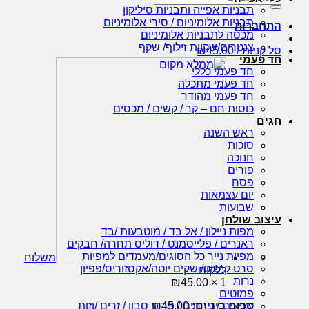
עבור:
תבניות אפייה ותבניות סיליקון
תבניות אלומיניום / סירי אלומיניום
התחברות
מכסה לתבניות אלומיניום
צנטרים/שקיות זילוף/ שקף
סל קניות /
45.00
₪
חד פעמי
חד פעמי כללי
חד פעמי מתכלה
חד פעמי מהודר
כוסות חם – קר / קשים / מכסים
חגים
ראש השנה
סוכות
חנוכה
פורים
פסח
יום עצמאות
שבועות
עיצוב שולחן
מפות ניילון / אל בד / מוטבעות /בד
ראנרים / פלייסמנט / דוליס תחרה/ חבקים
מפיות נייר כל הסוגים/מעמדים למפיות
משלוח
סרט קישוט/ שקים יוטה/אקסזוריס/פפיון
ללקוח
נרות
₪
45.00
1 ×
פמוטים
סכום ביניים:
45.00
₪
עציצים / פרחים / פרחי סבון / זרים /וזות