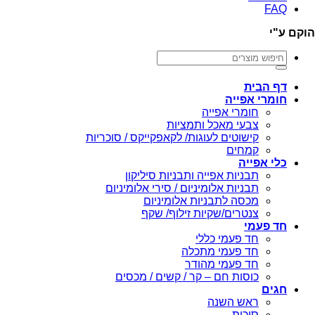
FAQ
הוקם ע"י
חיפוש
עבור:
דף הבית
חומרי אפייה
חומרי אפייה
צבעי מאכל ותמציות
קישוטים לעוגות/ לקאפקייקס / סוכריות
קמחים
כלי אפייה
תבניות אפייה ותבניות סיליקון
תבניות אלומיניום / סירי אלומיניום
מכסה לתבניות אלומיניום
צנטרים/שקיות זילוף/ שקף
חד פעמי
חד פעמי כללי
חד פעמי מתכלה
חד פעמי מהודר
כוסות חם – קר / קשים / מכסים
חגים
ראש השנה
סוכות