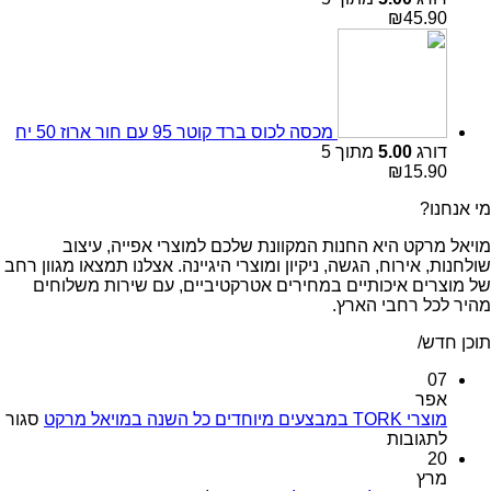
₪
45.90
מכסה לכוס ברד קוטר 95 עם חור ארוז 50 יח
דורג
5.00
מתוך 5
₪
15.90
מי אנחנו?
מויאל מרקט היא החנות המקוונת שלכם למוצרי אפייה, עיצוב
שולחנות, אירוח, הגשה, ניקיון ומוצרי היגיינה. אצלנו תמצאו מגוון רחב
של מוצרים איכותיים במחירים אטרקטיביים, עם שירות משלוחים
מהיר לכל רחבי הארץ.
תוכן חדש/
07
אפר
מוצרי TORK במבצעים מיוחדים כל השנה במויאל מרקט
סגור
על
לתגובות
מוצרי
20
TORK
מרץ