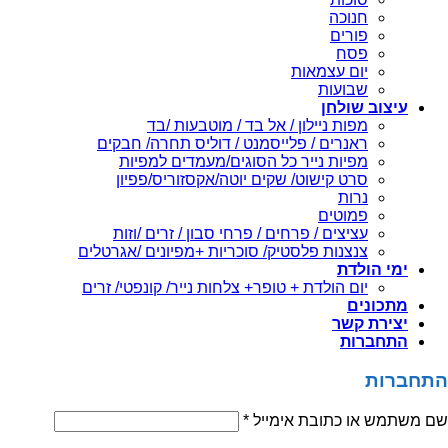
חנוכה
פורים
פסח
יום עצמאות
שבועות
עיצוב שולחן
מפות ניילון / אל בד / מוטבעות /בד
ראנרים / פלייסמנט / דוליס תחרה/ חבקים
מפיות נייר כל הסוגים/מעמדים למפיות
סרט קישוט/ שקים יוטה/אקסזוריס/פפיון
נרות
פמוטים
עציצים / פרחים / פרחי סבון / זרים /וזות
צנצנות פלסטיק/ סוכריות +מפיונים /אגרטלים
ימי הולדת
יום הולדת + טופר+ צלחות נייר/ קונפטי/ זרים
מתכונים
יצירת קשר
התחברות
התחברות
שם משתמש או כתובת אימייל
*