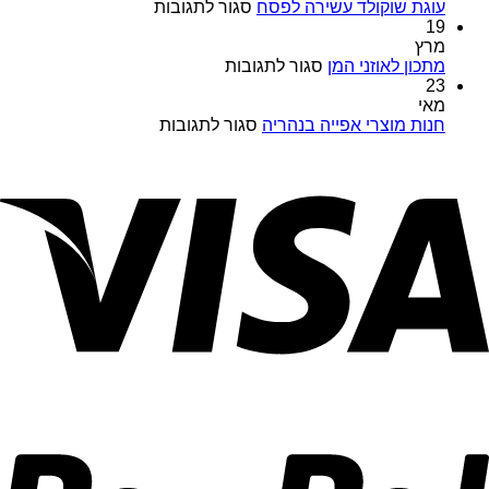
במבצעים
על
עוגת שוקולד עשירה לפסח
סגור לתגובות
מיוחדים
עוגת
19
כל
שוקולד
מרץ
השנה
על
עשירה
מתכון לאוזני המן
סגור לתגובות
במויאל
מתכון
לפסח
23
מרקט
לאוזני
מאי
המן
על
חנות מוצרי אפייה בנהריה
סגור לתגובות
חנות
מוצרי
אפייה
בנהריה