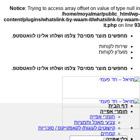
Notice
: Trying to access array offset on value of type null in
/home/moyalmar/public_html/wp-
content/plugins/whatslink-by-waam-it/whatslink-by-waam-
it.php
on line
93
Ski
מחפשים מוצר מסוים? צלמו ושלחו אלינו לוואטסטפ.
t
conten
שירות לקוחות
מועדון לקוחות
מחפשים מוצר מסוים? צלמו ושלחו אלינו לוואטסטפ.
דף הבית
חומרי אפייה
חומרי אפייה
צבעי מאכל ותמציות
קישוטים לעוגות/ לקאפקייקס / סוכריות
קמחים
חיפוש
כלי אפייה