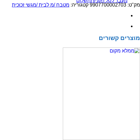
מעבר לסל הקניות
תשלום
3
מק"ט:
9907700002703
קטגוריה:
מטבח /מ לבית /מגשי זכוכית
מריות
ספטולה
בליסטר
מוצרים קשורים