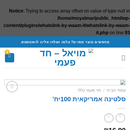
Notice
: Trying to access array offset on value of type null in
/home/moyalmar/public_html/wp-
content/plugins/whatslink-by-waam-it/whatslink-by-waam-
it.php
on line
93
Ski
מחפשים מוצר מסוים? צלמו ושלחו אלינו לוואטסטפ.
t
conten
עמוד הבית
/
חד פעמי כללי
סלטינה אמריקאית 100יח'
Add to
wishlist
₪