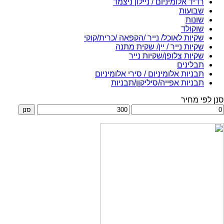
רדיד אלומיניום / ניילון ניצמד
שבועות
שונות
שוקולד
שקיות לאוכל/ נייר /הקפאה /כרית/קוקי
שקיות נייר / יין/ שקית מתנה
שקיות צלופן/שקיות נייר
תבלינים
תבניות אלומיניום / סירי אלומיניום
תבניות אפייה/סיליקון/תבניות
סנן לפי מחיר
חיר
מחיר
סנן
ינימלי
מקסימלי