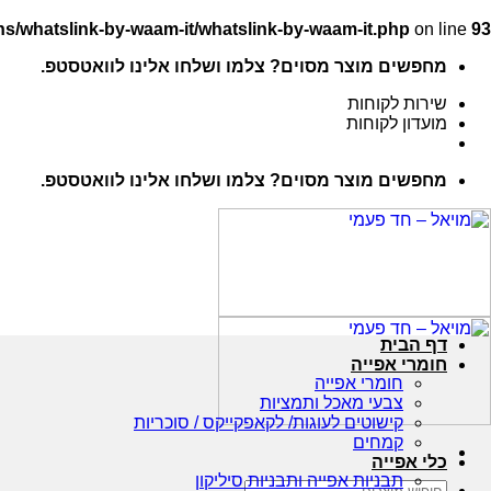
s/whatslink-by-waam-it/whatslink-by-waam-it.php
on line
93
Ski
מחפשים מוצר מסוים? צלמו ושלחו אלינו לוואטסטפ.
t
conten
שירות לקוחות
מועדון לקוחות
מחפשים מוצר מסוים? צלמו ושלחו אלינו לוואטסטפ.
דף הבית
חומרי אפייה
חומרי אפייה
צבעי מאכל ותמציות
קישוטים לעוגות/ לקאפקייקס / סוכריות
קמחים
כלי אפייה
תבניות אפייה ותבניות סיליקון
חיפוש