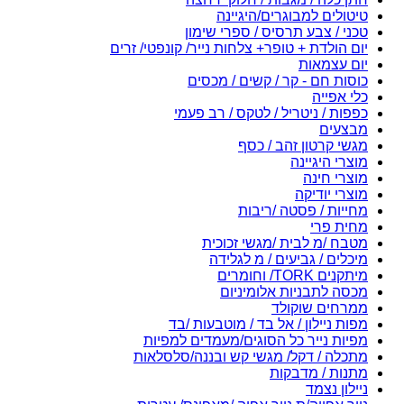
טיטולים למבוגרים/היגיינה
טכני / צבע תרסיס / ספרי שימון
יום הולדת + טופר+ צלחות נייר/ קונפטי/ זרים
יום עצמאות
כוסות חם - קר / קשים / מכסים
כלי אפייה
כפפות / ניטריל / לטקס / רב פעמי
מבצעים
מגשי קרטון זהב / כסף
מוצרי היגיינה
מוצרי חינה
מוצרי יודיקה
מחייות / פסטה /ריבות
מחית פרי
מטבח /מ לבית /מגשי זכוכית
מיכלים / גביעים / מ לגלידה
מיתקנים TORK/ וחומרים
מכסה לתבניות אלומיניום
ממרחים שוקולד
מפות ניילון / אל בד / מוטבעות /בד
מפיות נייר כל הסוגים/מעמדים למפיות
מתכלה / דקל/ מגשי קש ובננה/סלסלאות
מתנות / מדבקות
ניילון נצמד