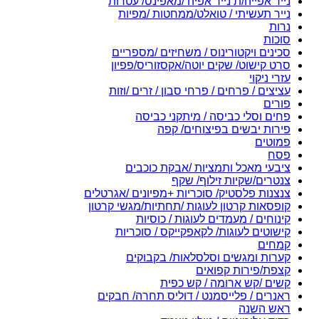
נייר אפייה/ת נייר אפיה /מאפינס/ עטרות
נייר תעשיתי / טואלט/ממחטות /מפיות
נרות
סוכות
סכינים ויקטורינוס / משחיזים /מספריים
סרט קישוט/ שקים יוטה/אקסזוריס/פפיון
עזרי ניקוי
עציצים / פרחים / פרחי סבון / זרים /וזות
פורים
פחים וסלי כביסה / מיתקני כביסה
פירות יבשים בפיצוחים/ קפה
פמוטים
פסח
ציבעי מאכל ותמציות /אבקת כוכבים
צנטרים/שקיות זילוף/ שקף
צנצנות פלסטיק/ סוכריות +מפיונים /אגרטלים
קופסאות קרטון לעוגות /תחתיות/מגשי קרטון
קינוחים / מעמדים לעוגות / כוסיות
קישוטים לעוגות/ לקאפקייקס / סוכריות
קמחים
קערות ומגשים וסלסלאות/ בקבוקים
קצפת/פירות קפואים
קשים /קש ארומה / קש כפית
ראנרים / פלייסמנט / דוליס תחרה/ חבקים
ראש השנה