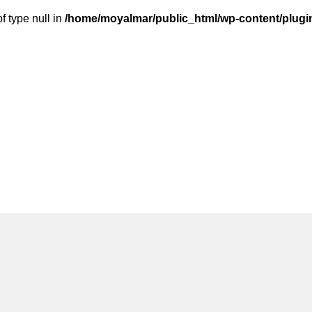
f type null in
/home/moyalmar/public_html/wp-content/plugin