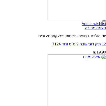
Add to wishlist
תצוגה מהירה
יום הולדת + טופר+ צלחות נייר/ קונפטי/ זרים
12 תיק דובי גובה 9 ס"מ ורוד 7124
₪
19.90