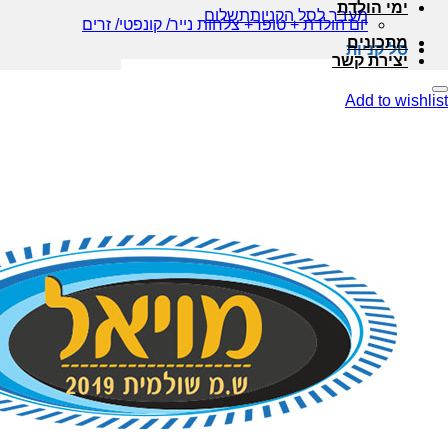
ימי הולדת
מעבר לסל הקניות
תשלום
יום הולדת + טופר+ צלחות נייר/ קונפטי/ זרים
מתכונים
סל קניות
יצירת קשר
Add to wishlist
משלוח ללקוח
₪
45.00
1 ×
סכום ביניים:
45.00
₪
מעבר לסל הקניות
תשלום