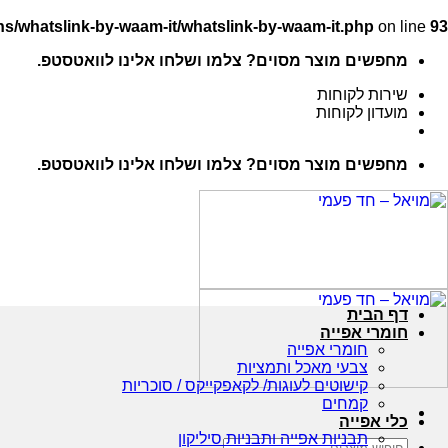
s/whatslink-by-waam-it/whatslink-by-waam-it.php
on line
93
Ski
מחפשים מוצר מסוים? צלמו ושלחו אלינו לוואטסטפ.
t
conten
שירות לקוחות
מועדון לקוחות
מחפשים מוצר מסוים? צלמו ושלחו אלינו לוואטסטפ.
דף הבית
חומרי אפייה
חומרי אפייה
צבעי מאכל ותמציות
קישוטים לעוגות/ לקאפקייקס / סוכריות
קמחים
כלי אפייה
תבניות אפייה ותבניות סיליקון
חיפוש