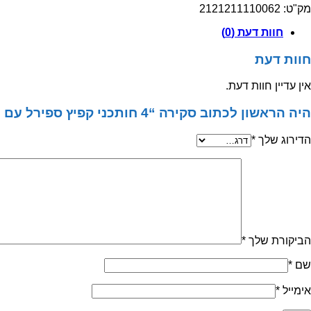
חותכני
מק"ט:
2121211110062
קפיץ
ספירל
חוות דעת (0)
עם
חור
חוות דעת
באמצע
אין עדיין חוות דעת.
היה הראשון לכתוב סקירה “4 חותכני קפיץ ספירל עם חור באמצע”
הדירוג שלך
*
הביקורת שלך
*
שם
*
אימייל
*