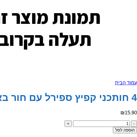
עמוד הבית
4 חותכני קפיץ ספירל עם חור באמצע
₪
15.90
כמות
של
הוספה לסל
4