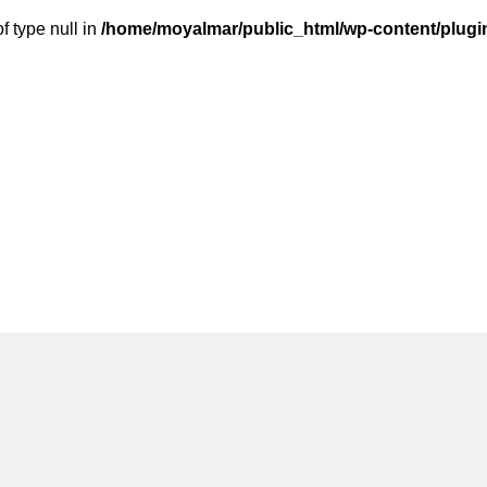
f type null in
/home/moyalmar/public_html/wp-content/plugin