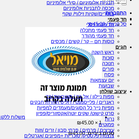
תבניות אלומיניום / סירי אלומיניום
עבור:
מכסה לתבניות אלומיניום
התחברות
צנטרים/שקיות זילוף/ שקף
חד פעמי
סל קניות /
45.00
₪
חד פעמי כללי
חד פעמי מתכלה
חד פעמי מהודר
כוסות חם – קר / קשים / מכסים
חגים
ראש השנה
סוכות
חנוכה
פורים
פסח
יום עצמאות
שבועות
עיצוב שולחן
מפות ניילון / אל בד / מוטבעות /בד
ראנרים / פלייסמנט / דוליס תחרה/ חבקים
מפיות נייר כל הסוגים/מעמדים למפיות
סרט קישוט/ שקים יוטה/אקסזוריס/פפיון
משלוח ללקו
נרות
₪
45.00
1 ×
פמוטים
עציצים / פרחים / פרחי סבון / זרים /וזות
סכום ביניים:
45.00
₪
צנצנות פלסטיק/ סוכריות +מפיונים /אגרטלים