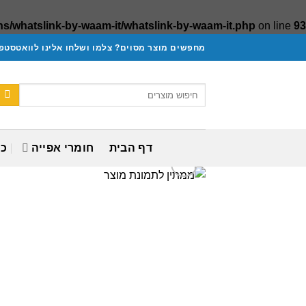
s/whatslink-by-waam-it/whatslink-by-waam-it.php
on line
93
Ski
מחפשים מוצר מסוים? צלמו ושלחו אלינו לוואטסטפ.
t
conten
חיפוש
עבור:
דף הבית
חומרי אפייה
כל