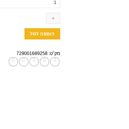
של
רויאל
אייסנג
ורוד
בייבי
הוספה לסל
מק"ט:
729001689258