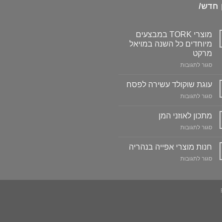
 חדש/
מוצרי TORK במבצעים
מיוחדים כל השנה במויאל
מרקט
על
סגור לתגובות
מוצרי
TORK
עוגת שוקולד עשירה לפסח
במבצעים
על
סגור לתגובות
מיוחדים
עוגת
כל
שוקולד
מתכון לאוזני המן
השנה
עשירה
במויאל
על
סגור לתגובות
לפסח
מרקט
מתכון
לאוזני
חנות מוצרי אפייה בנהריה
המן
על
סגור לתגובות
חנות
מוצרי
אפייה
בנהריה