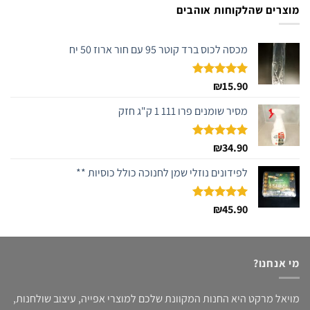
מוצרים שהלקוחות אוהבים
מכסה לכוס ברד קוטר 95 עם חור ארוז 50 יח
דורג
15.90
₪
5.00
מתוך 5
מסיר שומנים פרו 111 1 ק"ג חזק
דורג
34.90
₪
5.00
מתוך 5
לפידונים נוזלי שמן לחנוכה כולל כוסיות **
דורג
45.90
₪
5.00
מתוך 5
מי אנחנו?
מויאל מרקט היא החנות המקוונת שלכם למוצרי אפייה, עיצוב שולחנות,