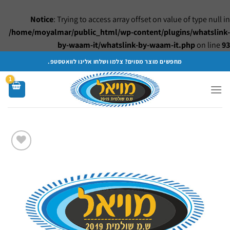
Notice
: Trying to access array offset on value of type null in
/home/moyalmar/public_html/wp-content/plugins/whatslink-
by-waam-it/whatslink-by-waam-it.php
on line
93
Ski
מחפשים מוצר מסוים? צלמו ושלחו אלינו לוואטסטפ.
t
conten
Add to
wishlist