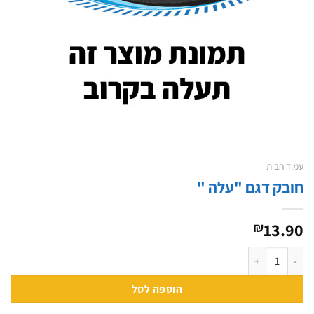
עמוד הבית
חובק דגם "עלה "
13.90
₪
כמות של חובק דגם "עלה "
הוספה לסל