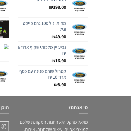
₪
398.00
מחית וניל 100 גרם פייסט
וניל
₪
49.90
גביע יין מלכותי שקוף ארוז 6
יח
₪
16.90
קסרול שוהם פנינה עם כסף
ארוז 10 יח
₪
8.90
מי אנחנו?
תוכן
מויאל מרקט היא החנות המקוונת שלכם
07
אפר
למוצרי אפייה, עיצוב שולחנות, אירוח,