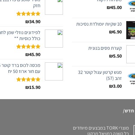
חזק
₪
45.00
דורג
34.90
₪
5.00
10 שקיות יומולדת נסיכות
מתוך 5
₪
6.90
לפידונים נוזלי שמן לחנ
כולל כוסיות **
קערת פסים בנונית
דורג
45.90
₪
5.00
₪
5.50
מתוך 5
מכס
עם חור ארוז 50 יח
מגש קרטון עגול קוטר 32
זהב (57)
₪
3.00
דורג
15.90
₪
5.00
מתוך 5
 חדש/
מוצרי TORK במבצעים מיוחדים
כל השנה במויאל מרקט