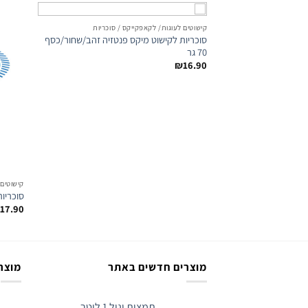
קישוטים לעוגות/ לקאפקייקס / סוכריות
סוכריות לקישוט מיקס פנטזיה זהב/שחור/כסף
Add to
wishlist
70 גר
₪
16.90
קישוטים 
סוכריות עינ
17.90
מוצרים חדשים באתר
מוצרי
תמצית וניל 1 ליטר