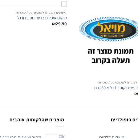
קישוטים לעוגות/ לקאפקייקס / סוכריות
קישוט איכל סוכריות סט כדורגל
o
Add to
st
wishlist
₪
29.90
לעוגות/ לקאפקייקס / סוכריות
יים קוטר 1 ס"מ 50 גרם
₪
ם פופולריים
מוצרים שהלקוחות אוהבים
משלוח ללקוח