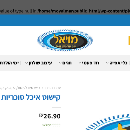
value of type null in
/home/moyalmar/public_html/wp-content/plu
כלי אפייה
חד פעמי
חגים
עיצוב שולחן
ימי הולדת
עמוד הבית
/
קישוטים לעוגות/ לקאפקייקס 
קישוט איכל סוכריות 
Add to
wishlist
26.90
₪
9999 במלאי