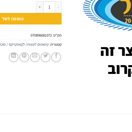
כמות של קישוט איכל סוכריות סט בת י
הוספה לסל
מק"ט:
070896681072
קטגוריה:
קישוטים לעוגות/ לקאפקייקס / סוכר