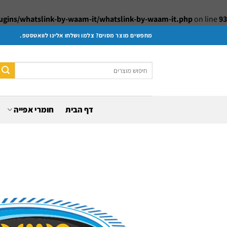
gins/whatslink-by-waam-it/whatslink-by-waam-it.php
on line
93
Ski
מחפשים מוצר מסוים? צלמו ושלחו אלינו לוואטסטפ.
t
conten
חיפוש
עבור:
דף הבית
חומרי אפייה