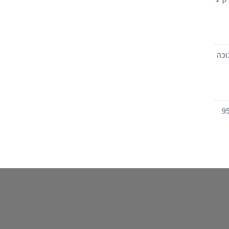
וכה
ה לכוס ברד קוטר 95