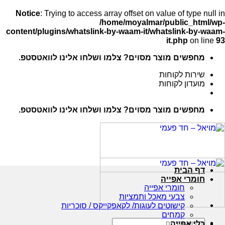
Notice
: Trying to access array offset on value of type null in
/home/moyalmar/public_html/wp-
content/plugins/whatslink-by-waam-it/whatslink-by-waam-
it.php
on line
93
Ski
מחפשים מוצר מסוים? צלמו ושלחו אלינו לוואטסטפ.
t
conten
שירות לקוחות
מועדון לקוחות
מחפשים מוצר מסוים? צלמו ושלחו אלינו לוואטסטפ.
דף הבית
חומרי אפייה
חומרי אפייה
צבעי מאכל ותמציות
קישוטים לעוגות/ לקאפקייקס / סוכריות
קמחים
חיפוש
כלי אפייה