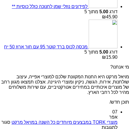
לפידונים נוזלי שמן לחנוכה כולל כוסיות **
דורג
5.00
מתוך 5
₪
45.90
מכסה לכוס ברד קוטר 95 עם חור ארוז 50 יח
דורג
5.00
מתוך 5
₪
15.90
מי אנחנו?
מויאל מרקט היא החנות המקוונת שלכם למוצרי אפייה, עיצוב
שולחנות, אירוח, הגשה, ניקיון ומוצרי היגיינה. אצלנו תמצאו מגוון רחב
של מוצרים איכותיים במחירים אטרקטיביים, עם שירות משלוחים
מהיר לכל רחבי הארץ.
תוכן חדש/
07
אפר
מוצרי TORK במבצעים מיוחדים כל השנה במויאל מרקט
סגור
על
לתגובות