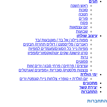
חגים
ראש השנה
סוכות
חנוכה
פורים
פסח
יום עצמאות
שבועות
עיצוב שולחן
מפות ניילון / אל בד / מוטבעות /בד
ראנרים / פלייסמנט / דוליס תחרה/ חבקים
מפיות נייר כל הסוגים/מעמדים למפיות
סרט קישוט/ שקים יוטה/אקסזוריס/פפיון
נרות
פמוטים
עציצים / פרחים / פרחי סבון / זרים /וזות
צנצנות פלסטיק/ סוכריות +מפיונים /אגרטלים
ימי הולדת
יום הולדת + טופר+ צלחות נייר/ קונפטי/ זרים
מתכונים
יצירת קשר
התחברות
התחברות