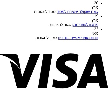
מוצרי
20
TORK
מרץ
במבצעים
על
עוגת שוקולד עשירה לפסח
סגור לתגובות
מיוחדים
עוגת
19
כל
שוקולד
מרץ
השנה
על
עשירה
מתכון לאוזני המן
סגור לתגובות
במויאל
מתכון
לפסח
23
מרקט
לאוזני
מאי
המן
על
חנות מוצרי אפייה בנהריה
סגור לתגובות
חנות
מוצרי
אפייה
בנהריה