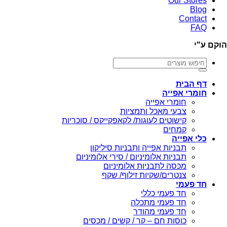
Our Stores
Blog
Contact
FAQ
הוקם ע"י
חיפוש
עבור:
דף הבית
חומרי אפייה
חומרי אפייה
צבעי מאכל ותמציות
קישוטים לעוגות/ לקאפקייקס / סוכריות
קמחים
כלי אפייה
תבניות אפייה ותבניות סיליקון
תבניות אלומיניום / סירי אלומיניום
מכסה לתבניות אלומיניום
צנטרים/שקיות זילוף/ שקף
חד פעמי
חד פעמי כללי
חד פעמי מתכלה
חד פעמי מהודר
כוסות חם – קר / קשים / מכסים