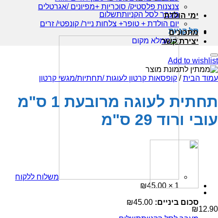
צנצנות פלסטיק/ סוכריות +מפיונים /אגרטלים
מעבר לסל הקניות
תשלום
ימי הולדת
יום הולדת + טופר+ צלחות נייר/ קונפטי/ זרים
סל קניות
מתכונים
יצירת קשר
Add to wishlist
עמוד הבית
/
קופסאות קרטון לעוגות /תחתיות/מגשי קרטון
תחתית לעוגה מרובעת 1 ס"מ
עובי ורוד 29 ס"מ
משלוח ללקוח
₪
45.00
1 ×
סכום ביניים:
45.00
₪
₪
12.90