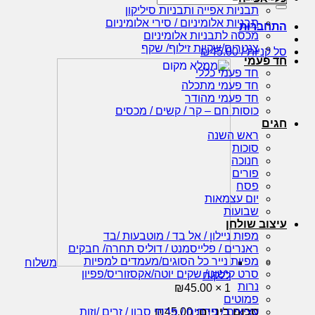
עבור:
תבניות אפייה ותבניות סיליקון
תבניות אלומיניום / סירי אלומיניום
התחברות
מכסה לתבניות אלומיניום
צנטרים/שקיות זילוף/ שקף
סל קניות /
45.00
₪
חד פעמי
חד פעמי כללי
חד פעמי מתכלה
חד פעמי מהודר
כוסות חם – קר / קשים / מכסים
חגים
ראש השנה
סוכות
חנוכה
פורים
פסח
יום עצמאות
שבועות
עיצוב שולחן
מפות ניילון / אל בד / מוטבעות /בד
ראנרים / פלייסמנט / דוליס תחרה/ חבקים
מפיות נייר כל הסוגים/מעמדים למפיות
משלוח
סרט קישוט/ שקים יוטה/אקסזוריס/פפיון
ללקוח
נרות
₪
45.00
1 ×
פמוטים
סכום ביניים:
45.00
₪
עציצים / פרחים / פרחי סבון / זרים /וזות