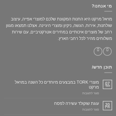
מי אנחנו?
מויאל מרקט היא החנות המקוונת שלכם למוצרי אפייה, עיצוב
שולחנות, אירוח, הגשה, ניקיון ומוצרי היגיינה. אצלנו תמצאו מגוון
רחב של מוצרים איכותיים במחירים אטרקטיביים, עם שירות
משלוחים מהיר לכל רחבי הארץ.
תוכן חדש/
מוצרי TORK במבצעים מיוחדים כל השנה במויאל
07
אפר
מרקט
על
סגור לתגובות
מוצרי
TORK
עוגת שוקולד עשירה לפסח
20
במבצעים
מרץ
על
סגור לתגובות
מיוחדים
עוגת
כל