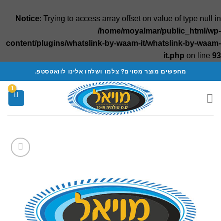
Notice
: Trying to access array offset on value of type null in
/home/moyalmar/public_html/wp-
content/plugins/whatslink-by-waam-it/whatslink-by-waam-
it.php
on line
93
Ski
מחפשים מוצר מסוים? צלמו ושלחו אלינו לוואטסטפ.
t
conten
Add to
wishlist