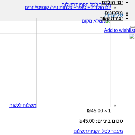
ימי הולדת
מעבר לסל הקניות
תשלום
יום הולדת + טופר+ צלחות נייר/ קונפטי/ זרים
מתכונים
סל קניות
יצירת קשר
Add to wishlist
משלוח ללקוח
₪
45.00
1 ×
סכום ביניים:
45.00
₪
מעבר לסל הקניות
תשלום