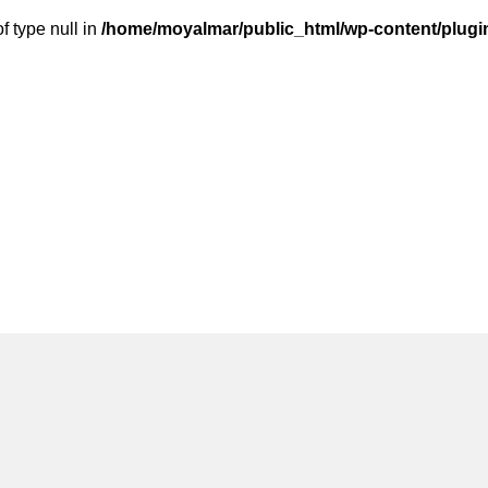
f type null in
/home/moyalmar/public_html/wp-content/plugin