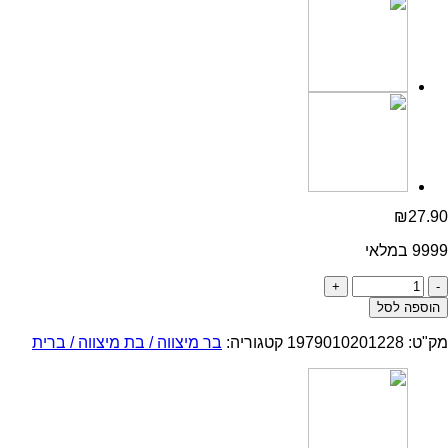
₪
27.90
9999 במלאי
כמות
של
הוספה לסל
רנר
מהודר
מק"ט:
1979010201228
קטגוריה:
בר מיצווה / בת מיצווה / ברית
דגם
13
למצוות
שמנת
מודפס
שחור