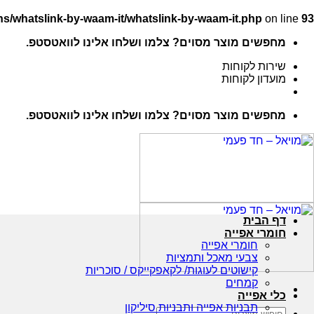
s/whatslink-by-waam-it/whatslink-by-waam-it.php
on line
93
Ski
מחפשים מוצר מסוים? צלמו ושלחו אלינו לוואטסטפ.
t
conten
שירות לקוחות
מועדון לקוחות
מחפשים מוצר מסוים? צלמו ושלחו אלינו לוואטסטפ.
דף הבית
חומרי אפייה
חומרי אפייה
צבעי מאכל ותמציות
קישוטים לעוגות/ לקאפקייקס / סוכריות
קמחים
כלי אפייה
תבניות אפייה ותבניות סיליקון
חיפוש