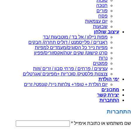
סוכות
חנוכה
פורים
פסח
יום עצמאות
שבועות
עיצוב שולחן
מפות ניילון / אל בד / מוטבעות /בד
ראנרים / פלייסמנט / דוליס תחרה/ חבקים
מפיות נייר כל הסוגים/מעמדים למפיות
סרט קישוט/ שקים יוטה/אקסזוריס/פפיון
נרות
פמוטים
עציצים / פרחים / פרחי סבון / זרים /וזות
צנצנות פלסטיק/ סוכריות +מפיונים /אגרטלים
ימי הולדת
יום הולדת + טופר+ צלחות נייר/ קונפטי/ זרים
מתכונים
יצירת קשר
התחברות
התחברות
שם משתמש או כתובת אימייל
*