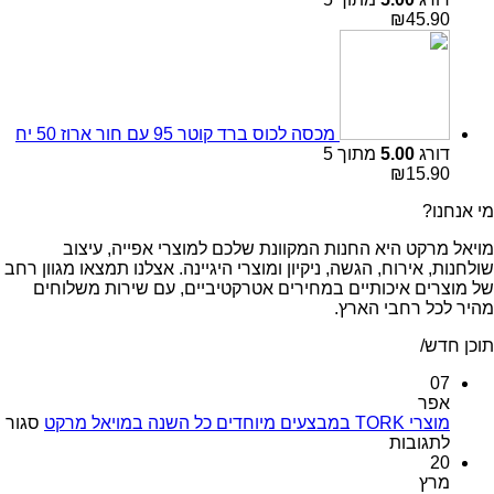
₪
45.90
מכסה לכוס ברד קוטר 95 עם חור ארוז 50 יח
דורג
5.00
מתוך 5
₪
15.90
מי אנחנו?
מויאל מרקט היא החנות המקוונת שלכם למוצרי אפייה, עיצוב
שולחנות, אירוח, הגשה, ניקיון ומוצרי היגיינה. אצלנו תמצאו מגוון רחב
של מוצרים איכותיים במחירים אטרקטיביים, עם שירות משלוחים
מהיר לכל רחבי הארץ.
תוכן חדש/
07
אפר
מוצרי TORK במבצעים מיוחדים כל השנה במויאל מרקט
סגור
על
לתגובות
מוצרי
20
TORK
מרץ