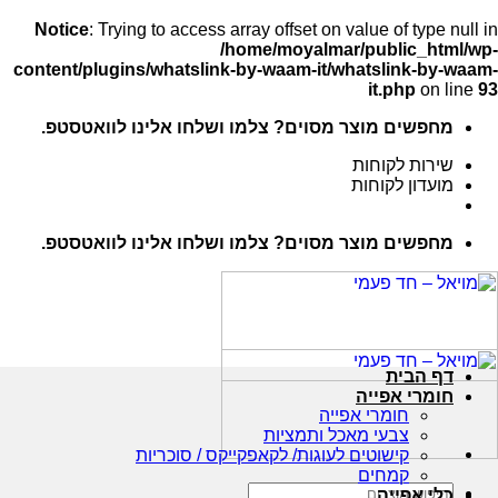
Notice
: Trying to access array offset on value of type null in
/home/moyalmar/public_html/wp-
content/plugins/whatslink-by-waam-it/whatslink-by-waam-
it.php
on line
93
Ski
מחפשים מוצר מסוים? צלמו ושלחו אלינו לוואטסטפ.
t
conten
שירות לקוחות
מועדון לקוחות
מחפשים מוצר מסוים? צלמו ושלחו אלינו לוואטסטפ.
דף הבית
חומרי אפייה
חומרי אפייה
צבעי מאכל ותמציות
קישוטים לעוגות/ לקאפקייקס / סוכריות
קמחים
חיפוש
כלי אפייה