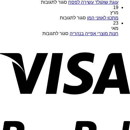
במבצעים
על
עוגת שוקולד עשירה לפסח
סגור לתגובות
מיוחדים
עוגת
19
כל
שוקולד
מרץ
השנה
על
עשירה
מתכון לאוזני המן
סגור לתגובות
במויאל
מתכון
לפסח
23
מרקט
לאוזני
מאי
המן
על
חנות מוצרי אפייה בנהריה
סגור לתגובות
חנות
מוצרי
אפייה
בנהריה