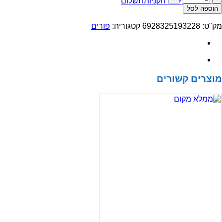
מעבר לסל הקניות
תשלום
של
הוספה לסל
חבי
16
מק"ט:
6928325193228
קטגוריה:
פורים
מפיות
נייר
33/33
פורים
שמח
סמלים
מוצרים קשורים