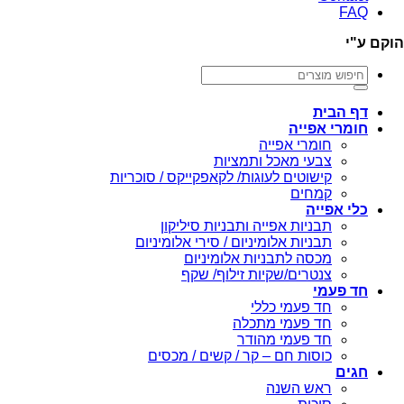
FAQ
הוקם ע"י
חיפוש
עבור:
דף הבית
חומרי אפייה
חומרי אפייה
צבעי מאכל ותמציות
קישוטים לעוגות/ לקאפקייקס / סוכריות
קמחים
כלי אפייה
תבניות אפייה ותבניות סיליקון
תבניות אלומיניום / סירי אלומיניום
מכסה לתבניות אלומיניום
צנטרים/שקיות זילוף/ שקף
חד פעמי
חד פעמי כללי
חד פעמי מתכלה
חד פעמי מהודר
כוסות חם – קר / קשים / מכסים
חגים
ראש השנה