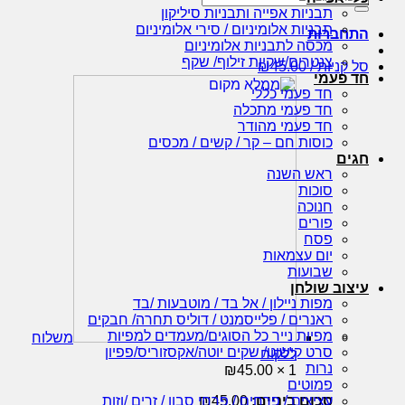
עבור:
תבניות אפייה ותבניות סיליקון
תבניות אלומיניום / סירי אלומיניום
התחברות
מכסה לתבניות אלומיניום
צנטרים/שקיות זילוף/ שקף
סל קניות /
45.00
₪
חד פעמי
חד פעמי כללי
חד פעמי מתכלה
חד פעמי מהודר
כוסות חם – קר / קשים / מכסים
חגים
ראש השנה
סוכות
חנוכה
פורים
פסח
יום עצמאות
שבועות
עיצוב שולחן
מפות ניילון / אל בד / מוטבעות /בד
ראנרים / פלייסמנט / דוליס תחרה/ חבקים
מפיות נייר כל הסוגים/מעמדים למפיות
משלוח
סרט קישוט/ שקים יוטה/אקסזוריס/פפיון
ללקוח
נרות
₪
45.00
1 ×
פמוטים
סכום ביניים:
45.00
₪
עציצים / פרחים / פרחי סבון / זרים /וזות