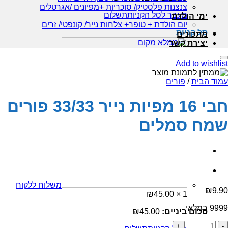
צנצנות פלסטיק/ סוכריות +מפיונים /אגרטלים
מעבר לסל הקניות
תשלום
ימי הולדת
יום הולדת + טופר+ צלחות נייר/ קונפטי/ זרים
סל קניות
מתכונים
יצירת קשר
Add to wishlist
עמוד הבית
/
פורים
חבי 16 מפיות נייר 33/33 פורים
שמח סמלים
משלוח ללקוח
₪
9.90
₪
45.00
1 ×
9999 במלאי
סכום ביניים:
45.00
₪
כמות