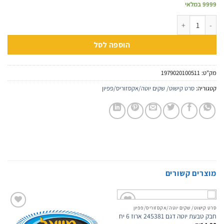
9999 במלאי
כמות של אגוזי מלך זהב/כסף לקישוטים שולחן
הוספה לסל
מק"ט:
1979020100511
קטגוריה:
סרט קישוט/ שקים יוטה/אקסזוריס/פפיון
מוצרים קשורים
סרט קישוט/ שקים יוטה/אקסזוריס/פפיון
Add to
Add to
חבק טבעת יוטה דגם 245381 ארוז 6 יח
wishlist
wishlist