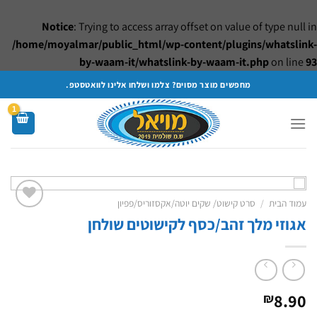
Notice
: Trying to access array offset on value of type null in
/home/moyalmar/public_html/wp-content/plugins/whatslink-
by-waam-it/whatslink-by-waam-it.php
on line
93
Ski
מחפשים מוצר מסוים? צלמו ושלחו אלינו לוואטסטפ.
t
conten
עמוד הבית
/
סרט קישוט/ שקים יוטה/אקסזוריס/פפיון
אגוזי מלך זהב/כסף לקישוטים שולחן
Add to
wishlist
8.90
₪