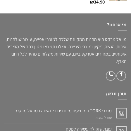
דורג
34.90
₪
5.00
מתוך 5
מי אנחנו?
מויאל מרקט היא החנות המקוונת שלכם למוצרי אפייה, עיצוב שולחנות,
אירוח, הגשה, ניקיון ומוצרי היגיינה. אצלנו תמצאו מגוון רחב של מוצרים
איכותיים במחירים אטרקטיביים, עם שירות משלוחים מהיר לכל רחבי
הארץ.
תוכן חדש/
מוצרי TORK במבצעים מיוחדים כל השנה במויאל מרקט
07
אפר
על
סגור לתגובות
מוצרי
TORK
עוגת שוקולד עשירה לפסח
20