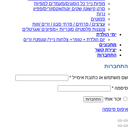
מפיות נייר כל הסוגים/מעמדים למפיות
סרט קישוט/ שקים יוטה/אקסזוריס/פפיון
נרות
פמוטים
עציצים / פרחים / פרחי סבון / זרים /וזות
צנצנות פלסטיק/ סוכריות +מפיונים /אגרטלים
 הולדת
יום הולדת + טופר+ צלחות נייר/ קונפטי/ זרים
ונים
רת קשר
ברות
ת
 או כתובת אימייל
*
ותי
התחברות
סמה