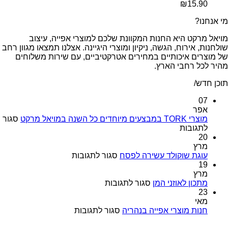
₪
15
ט היא החנות המקוונת שלכם למוצרי אפייה, עיצוב
ירוח, הגשה, ניקיון ומוצרי היגיינה. אצלנו תמצאו מגוון רחב
 איכותיים במחירים אטרקטיביים, עם שירות משלוחים
רחבי הארץ.
ם כל השנה במויאל מרקט
סגור
על
ובות
מוצרי
TORK
במבצעים
על
ת שוקולד עשירה לפסח
סגור לתגובות
מיוחדים
עוגת
כל
שוקולד
השנה
על
עשירה
ן לאוזני המן
סגור לתגובות
במויאל
מתכון
לפסח
מרקט
לאוזני
המן
על
 מוצרי אפייה בנהריה
סגור לתגובות
חנות