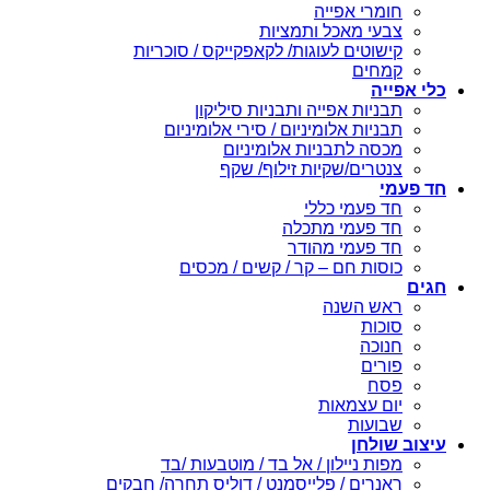
חומרי אפייה
צבעי מאכל ותמציות
קישוטים לעוגות/ לקאפקייקס / סוכריות
קמחים
 אפייה
תבניות אפייה ותבניות סיליקון
תבניות אלומיניום / סירי אלומיניום
מכסה לתבניות אלומיניום
צנטרים/שקיות זילוף/ שקף
פעמי
חד פעמי כללי
חד פעמי מתכלה
חד פעמי מהודר
כוסות חם – קר / קשים / מכסים
ם
ראש השנה
סוכות
חנוכה
פורים
פסח
יום עצמאות
שבועות
וב שולחן
מפות ניילון / אל בד / מוטבעות /בד
ראנרים / פלייסמנט / דוליס תחרה/ חבקים