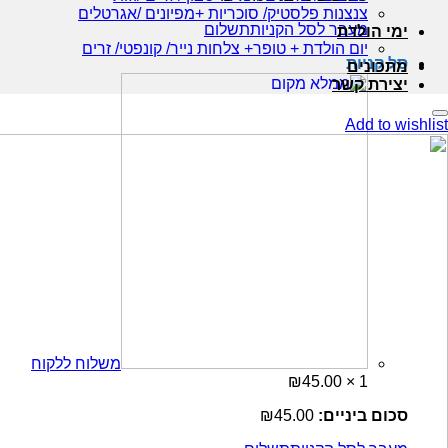
צנצנות פלסטיק/ סוכריות +מפיונים /אגרטלים
מעבר לסל הקניות
תשלום
 הולדת
יום הולדת + טופר+ צלחות נייר/ קונפטי/ זרים
קניות
ונים
רת קשר
Add t
משלוח ללקוח
₪
45.00
1 ×
ם ביניים:
45.00
₪