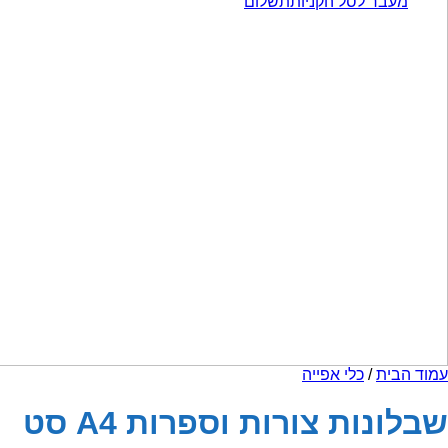
ר לסל הקניות
תשלום
ת
/
כלי אפייה
ות צורות וספרות A4 סט