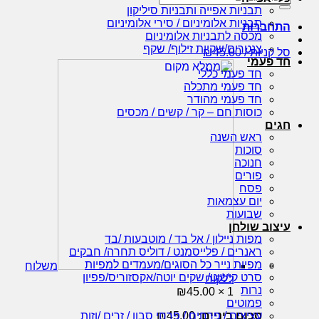
:
תבניות אפייה ותבניות סיליקון
תבניות אלומיניום / סירי אלומיניום
ברות
מכסה לתבניות אלומיניום
צנטרים/שקיות זילוף/ שקף
ניות /
45.00
₪
פעמי
חד פעמי כללי
חד פעמי מתכלה
חד פעמי מהודר
כוסות חם – קר / קשים / מכסים
ם
ראש השנה
סוכות
חנוכה
פורים
פסח
יום עצמאות
שבועות
וב שולחן
מפות ניילון / אל בד / מוטבעות /בד
ראנרים / פלייסמנט / דוליס תחרה/ חבקים
מפיות נייר כל הסוגים/מעמדים למפיות
משלוח
סרט קישוט/ שקים יוטה/אקסזוריס/פפיון
ללקוח
נרות
₪
45.00
1 ×
פמוטים
סכום ביניים:
45.00
₪
עציצים / פרחים / פרחי סבון / זרים /וזות