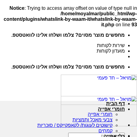
Notice
: Trying to access array offset on value of ty
/home/moyalmar/public_
content/plugins/whatslink-by-waam-it/whatslink-
it.php
o
שים מוצר מסוים? צלמו ושלחו אלינו לוואטסטפ.
ות לקוחות
ון לקוחות
שים מוצר מסוים? צלמו ושלחו אלינו לוואטסטפ.
הבית
רי אפייה
חומרי אפייה
צבעי מאכל ותמציות
קישוטים לעוגות/ לקאפקייקס / סוכריות
קמחים
וש
 אפייה