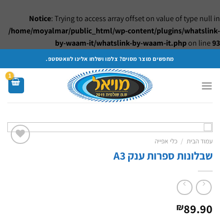
Notice
: Trying to access array offset on value of type null in
/home/moyalmar/public_html/wp-content/plugins/whatslink-
by-waam-it/whatslink-by-waam-it.php
on line
93
Ski
מחפשים מוצר מסוים? צלמו ושלחו אלינו לוואטסטפ.
t
conten
עמוד הבית
/
כלי אפייה
שבלונות ספרות ענק A3
Add to
wishlist
89.90
₪