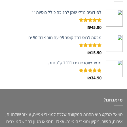
לפידונים נוזלי שמן לחנוכה כולל כוסיות **
דורג
45.90
₪
5.00
מתוך 5
מכסה לכוס ברד קוטר 95 עם חור ארוז 50 יח
דורג
15.90
₪
5.00
מתוך 5
מסיר שומנים פרו 111 1 ק"ג חזק
דורג
34.90
₪
5.00
מתוך 5
מי אנחנו?
מויאל מרקט היא החנות המקוונת שלכם למוצרי אפייה, עיצוב שולחנות,
אירוח, הגשה, ניקיון ומוצרי היגיינה. אצלנו תמצאו מגוון רחב של מוצרים