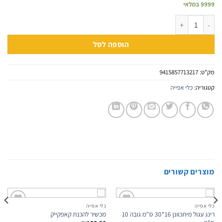
9999 במלאי
כמות של שבלונות ספרות ענק A3
הוספה לסל
מק"ט:
9415857713217
קטגוריה:
כלי אפייה
מוצרים קשורים
כלי אפייה
כלי אפייה
Add to
Add to
רינג עגול מיתכוונן 16*30 ס"מ גובה 10
מכשיר להכנת קאפקייק
wishlist
wishlist