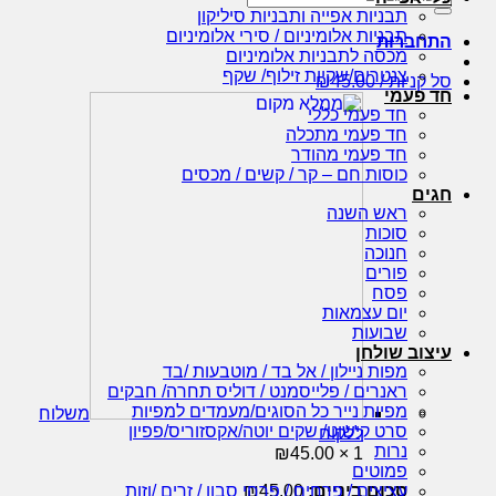
עבור:
תבניות אפייה ותבניות סיליקון
תבניות אלומיניום / סירי אלומיניום
התחברות
מכסה לתבניות אלומיניום
צנטרים/שקיות זילוף/ שקף
סל קניות /
45.00
₪
חד פעמי
חד פעמי כללי
חד פעמי מתכלה
חד פעמי מהודר
כוסות חם – קר / קשים / מכסים
חגים
ראש השנה
סוכות
חנוכה
פורים
פסח
יום עצמאות
שבועות
עיצוב שולחן
מפות ניילון / אל בד / מוטבעות /בד
ראנרים / פלייסמנט / דוליס תחרה/ חבקים
מפיות נייר כל הסוגים/מעמדים למפיות
משלוח
סרט קישוט/ שקים יוטה/אקסזוריס/פפיון
ללקוח
נרות
₪
45.00
1 ×
פמוטים
סכום ביניים:
45.00
₪
עציצים / פרחים / פרחי סבון / זרים /וזות