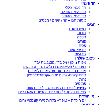
חד פעמי
חד פעמי כללי
חד פעמי מתכלה
חד פעמי מהודר
כוסות חם – קר / קשים / מכסים
חגים
ראש השנה
סוכות
חנוכה
פורים
פסח
יום עצמאות
שבועות
עיצוב שולחן
מפות ניילון / אל בד / מוטבעות /בד
ראנרים / פלייסמנט / דוליס תחרה/ חבקים
מפיות נייר כל הסוגים/מעמדים למפיות
סרט קישוט/ שקים יוטה/אקסזוריס/פפיון
נרות
פמוטים
עציצים / פרחים / פרחי סבון / זרים /וזות
צנצנות פלסטיק/ סוכריות +מפיונים /אגרטלים
ימי הולדת
יום הולדת + טופר+ צלחות נייר/ קונפטי/ זרים
מתכונים