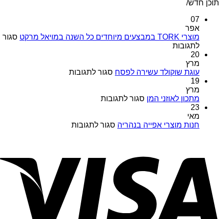
תוכן חדש/
07
אפר
מוצרי TORK במבצעים מיוחדים כל השנה במויאל מרקט
סגור
על
לתגובות
מוצרי
20
TORK
מרץ
במבצעים
על
עוגת שוקולד עשירה לפסח
סגור לתגובות
מיוחדים
עוגת
19
כל
שוקולד
מרץ
השנה
על
עשירה
מתכון לאוזני המן
סגור לתגובות
במויאל
מתכון
לפסח
23
מרקט
לאוזני
מאי
המן
על
חנות מוצרי אפייה בנהריה
סגור לתגובות
חנות
מוצרי
אפייה
בנהריה