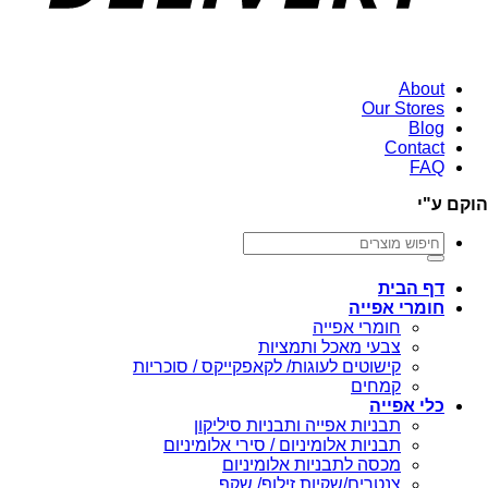
About
Our Stores
Blog
Contact
FAQ
הוקם ע"י
חיפוש
עבור:
דף הבית
חומרי אפייה
חומרי אפייה
צבעי מאכל ותמציות
קישוטים לעוגות/ לקאפקייקס / סוכריות
קמחים
כלי אפייה
תבניות אפייה ותבניות סיליקון
תבניות אלומיניום / סירי אלומיניום
מכסה לתבניות אלומיניום
צנטרים/שקיות זילוף/ שקף