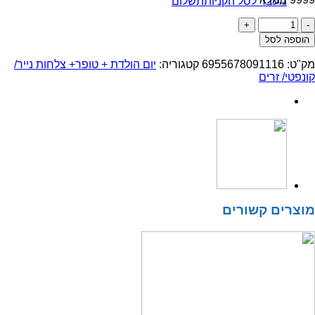
מעבר לסל הקניות
תשלום
כמות
של
הוספה לסל
טופר
נייר
מק"ט:
6955678091116
קטגוריה:
יום הולדת + טופר+ צלחות נייר/
יום
קונפטי/ זרים
הולדת
שמח
כסף
מוצרים קשורים