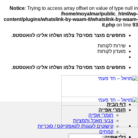
Notice
: Trying to access array offset on value of type null in
/home/moyalmar/public_html/wp-
content/plugins/whatslink-by-waam-it/whatslink-by-waam-
it.php
on line
93
Ski
מחפשים מוצר מסוים? צלמו ושלחו אלינו לוואטסטפ.
t
conten
שירות לקוחות
מועדון לקוחות
מחפשים מוצר מסוים? צלמו ושלחו אלינו לוואטסטפ.
דף הבית
חומרי אפייה
חומרי אפייה
צבעי מאכל ותמציות
קישוטים לעוגות/ לקאפקייקס / סוכריות
קמחים
חיפוש
כלי אפייה