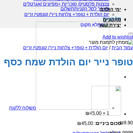
צנצנות פלסטיק/ סוכריות +מפיונים /אגרטלים
מעבר לסל הקניות
תשלום
ימי הולדת
יום הולדת + טופר+ צלחות נייר/ קונפטי/ זרים
סל קניות
מתכונים
יצירת קשר
Add to wishlist
עמוד הבית
/
יום הולדת + טופר+ צלחות נייר/ קונפטי/ זרים
טופר נייר יום הולדת שמח כסף
משלוח ללקוח
₪
45.00
1 ×
₪
9.90
סכום ביניים:
45.00
₪
9999 במלאי