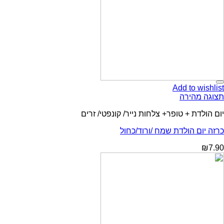
Add to wishlist
תצוגה מהירה
יום הולדת + טופר+ צלחות נייר/ קונפטי/ זרים
כרזה יום הולדת שמח /ורוד/כחול
₪
7.90