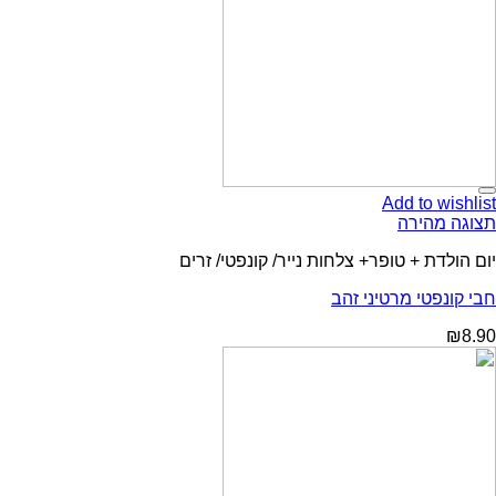
Add to wishlist
תצוגה מהירה
יום הולדת + טופר+ צלחות נייר/ קונפטי/ זרים
חבי קונפטי מרטיני זהב
₪
8.90