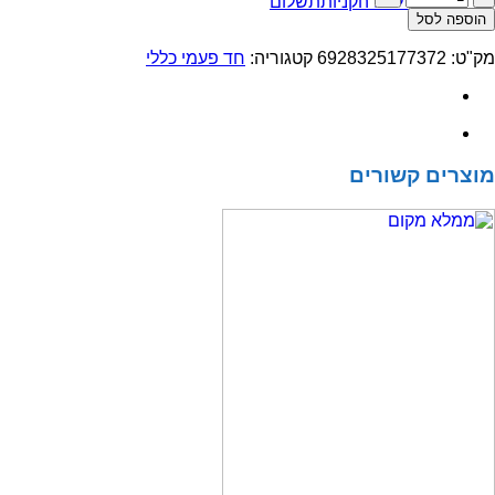
מעבר לסל הקניות
תשלום
של
הוספה לסל
חצאית
פלסטיק
מק"ט:
6928325177372
קטגוריה:
חד פעמי כללי
לשולחן
כחול
42
ס"מ
מוצרים קשורים