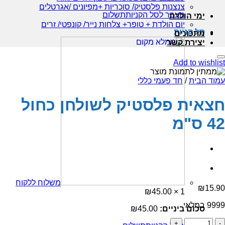
צנצנות פלסטיק/ סוכריות +מפיונים /אגרטלים
מעבר לסל הקניות
תשלום
ימי הולדת
יום הולדת + טופר+ צלחות נייר/ קונפטי/ זרים
סל קניות
מתכונים
יצירת קשר
Add to wishlist
עמוד הבית
/
חד פעמי כללי
חצאית פלסטיק לשולחן כחול
42 ס"מ
משלוח ללקוח
₪
15.90
₪
45.00
1 ×
9999 במלאי
סכום ביניים:
45.00
₪
כמות