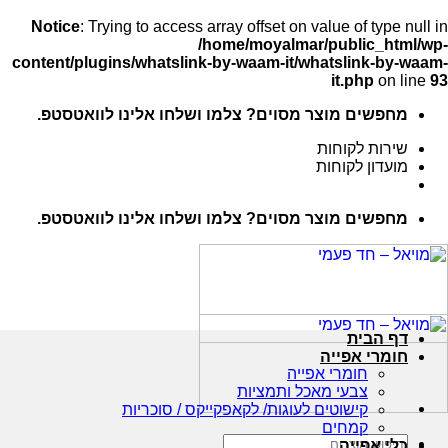
Notice
: Trying to access array offset on value of type null in
/home/moyalmar/public_html/wp-
content/plugins/whatslink-by-waam-it/whatslink-by-waam-
it.php
on line
93
Ski
מחפשים מוצר מסוים? צלמו ושלחו אלינו לוואטסטפ.
t
conten
שירות לקוחות
מועדון לקוחות
מחפשים מוצר מסוים? צלמו ושלחו אלינו לוואטסטפ.
דף הבית
חומרי אפייה
חומרי אפייה
צבעי מאכל ותמציות
קישוטים לעוגות/ לקאפקייקס / סוכריות
קמחים
חיפוש
כלי אפייה