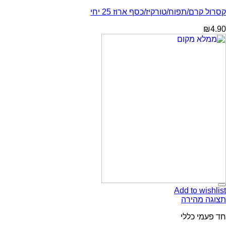
קסרול קרם/תפוח/טורקיז/כסף ארוז 25 יחי
₪
4.90
Add to wishlist
תצוגה מהירה
חד פעמי כללי