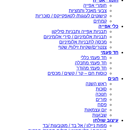
חומרי אפייה
חומרי אפייה
צבעי מאכל ותמציות
קישוטים לעוגות/ לקאפקייקס / סוכריות
קמחים
כלי אפייה
תבניות אפייה ותבניות סיליקון
תבניות אלומיניום / סירי אלומיניום
מכסה לתבניות אלומיניום
צנטרים/שקיות זילוף/ שקף
חד פעמי
חד פעמי כללי
חד פעמי מתכלה
חד פעמי מהודר
כוסות חם – קר / קשים / מכסים
חגים
ראש השנה
סוכות
חנוכה
פורים
פסח
יום עצמאות
שבועות
עיצוב שולחן
מפות ניילון / אל בד / מוטבעות /בד