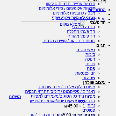
עבור:
תבניות אפייה ותבניות סיליקון
תבניות אלומיניום / סירי אלומיניום
התחברות
מכסה לתבניות אלומיניום
צנטרים/שקיות זילוף/ שקף
סל קניות /
45.00
₪
חד פעמי
חד פעמי כללי
חד פעמי מתכלה
חד פעמי מהודר
כוסות חם – קר / קשים / מכסים
חגים
ראש השנה
סוכות
חנוכה
פורים
פסח
יום עצמאות
שבועות
עיצוב שולחן
מפות ניילון / אל בד / מוטבעות /בד
ראנרים / פלייסמנט / דוליס תחרה/ חבקים
מפיות נייר כל הסוגים/מעמדים למפיות
משלוח
סרט קישוט/ שקים יוטה/אקסזוריס/פפיון
ללקוח
נרות
₪
45.00
1 ×
פמוטים
סכום ביניים:
45.00
₪
עציצים / פרחים / פרחי סבון / זרים /וזות