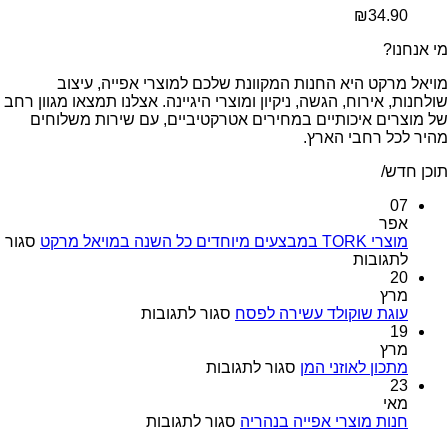
דורג
5.00
₪
34.90
מתוך 5
מי אנחנו?
מויאל מרקט היא החנות המקוונת שלכם למוצרי אפייה, עיצוב
שולחנות, אירוח, הגשה, ניקיון ומוצרי היגיינה. אצלנו תמצאו מגוון רחב
של מוצרים איכותיים במחירים אטרקטיביים, עם שירות משלוחים
מהיר לכל רחבי הארץ.
תוכן חדש/
07
אפר
מוצרי TORK במבצעים מיוחדים כל השנה במויאל מרקט
סגור
על
לתגובות
מוצרי
20
TORK
מרץ
במבצעים
על
עוגת שוקולד עשירה לפסח
סגור לתגובות
מיוחדים
עוגת
19
כל
שוקולד
מרץ
השנה
על
עשירה
מתכון לאוזני המן
סגור לתגובות
במויאל
מתכון
לפסח
23
מרקט
לאוזני
מאי
המן
על
חנות מוצרי אפייה בנהריה
סגור לתגובות
חנות