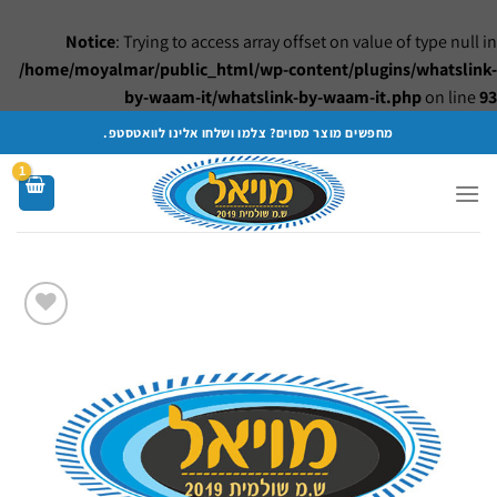
Notice
: Trying to access array offset on value of type null in
/home/moyalmar/public_html/wp-content/plugins/whatslink-
by-waam-it/whatslink-by-waam-it.php
on line
93
Ski
מחפשים מוצר מסוים? צלמו ושלחו אלינו לוואטסטפ.
t
conten
Add to
wishlist