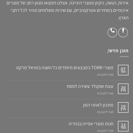
אירוח, הגשה, ניקיון ומוצרי היגיינה. אצלנו תמצאו מגוון רחב של מוצרים
איכותיים במחירים אטרקטיביים, עם שירות משלוחים מהיר לכל רחבי
הארץ.
תוכן חדש/
מוצרי TORK במבצעים מיוחדים כל השנה במויאל מרקט
07
אפר
על
סגור לתגובות
מוצרי
TORK
עוגת שוקולד עשירה לפסח
20
במבצעים
מרץ
על
סגור לתגובות
מיוחדים
עוגת
כל
שוקולד
מתכון לאוזני המן
השנה
19
עשירה
מרץ
במויאל
על
סגור לתגובות
לפסח
מרקט
מתכון
לאוזני
חנות מוצרי אפייה בנהריה
23
המן
מאי
על
סגור לתגובות