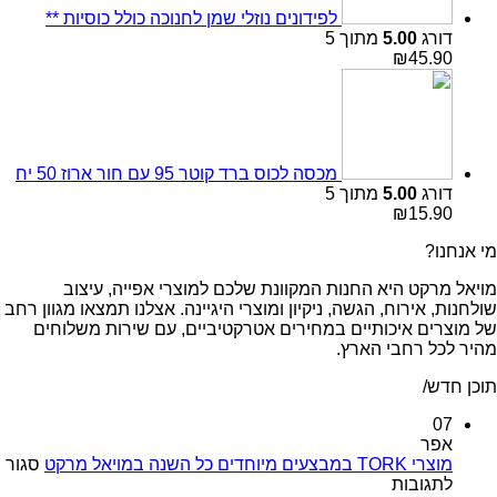
לפידונים נוזלי שמן לחנוכה כולל כוסיות **
דורג
5.00
מתוך 5
₪
45.90
מכסה לכוס ברד קוטר 95 עם חור ארוז 50 יח
דורג
5.00
מתוך 5
₪
15.90
מי אנחנו?
מויאל מרקט היא החנות המקוונת שלכם למוצרי אפייה, עיצוב
שולחנות, אירוח, הגשה, ניקיון ומוצרי היגיינה. אצלנו תמצאו מגוון רחב
של מוצרים איכותיים במחירים אטרקטיביים, עם שירות משלוחים
מהיר לכל רחבי הארץ.
תוכן חדש/
07
אפר
מוצרי TORK במבצעים מיוחדים כל השנה במויאל מרקט
סגור
על
לתגובות