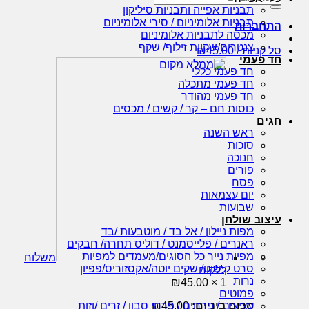
עבור:
תבניות אפייה ותבניות סיליקון
תבניות אלומיניום / סירי אלומיניום
התחברות
מכסה לתבניות אלומיניום
צנטרים/שקיות זילוף/ שקף
סל קניות /
45.00
₪
חד פעמי
חד פעמי כללי
חד פעמי מתכלה
חד פעמי מהודר
כוסות חם – קר / קשים / מכסים
חגים
ראש השנה
סוכות
חנוכה
פורים
פסח
יום עצמאות
שבועות
עיצוב שולחן
מפות ניילון / אל בד / מוטבעות /בד
ראנרים / פלייסמנט / דוליס תחרה/ חבקים
מפיות נייר כל הסוגים/מעמדים למפיות
משלוח
סרט קישוט/ שקים יוטה/אקסזוריס/פפיון
ללקוח
נרות
₪
45.00
1 ×
פמוטים
סכום ביניים:
45.00
₪
עציצים / פרחים / פרחי סבון / זרים /וזות