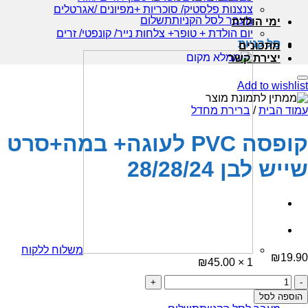
צנצנות פלסטיק/ סוכריות +מפיונים /אגרטלים
מעבר לסל הקניות
תשלום
ימי הולדת
יום הולדת + טופר+ צלחות נייר/ קונפטי/ זרים
סל קניות
מתכונים
יצירת קשר
Add to wishlist
עמוד הבית
/
ברירת מחדל
קופסה PVC לעוגה+ במה+סרט
שייש לבן 28/28/24
משלוח ללקוח
₪
19.90
₪
45.00
1 ×
כמות
סכום ביניים:
45.00
₪
של
הוספה לסל
קופסה