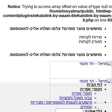
Notice
: Trying to access array offset on value of type null in
/home/moyalmar/public_html/wp-
content/plugins/whatslink-by-waam-it/whatslink-by-waam-
it.php
on line
93
Ski
מחפשים מוצר מסוים? צלמו ושלחו אלינו לוואטסטפ.
t
conten
שירות לקוחות
מועדון לקוחות
מחפשים מוצר מסוים? צלמו ושלחו אלינו לוואטסטפ.
דף הבית
חומרי אפייה
חומרי אפייה
צבעי מאכל ותמציות
קישוטים לעוגות/ לקאפקייקס / סוכריות
קמחים
חיפוש
כלי אפייה