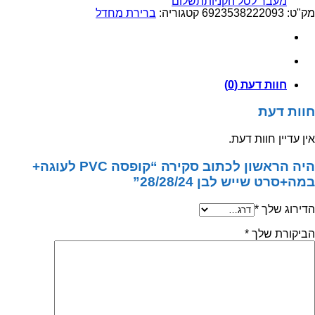
מעבר לסל הקניות
תשלום
PVC
מק"ט:
6923538222093
קטגוריה:
ברירת מחדל
לעוגה+
במה+סרט
שייש
לבן
28/28/24
חוות דעת (0)
חוות דעת
אין עדיין חוות דעת.
היה הראשון לכתוב סקירה “קופסה PVC לעוגה+
במה+סרט שייש לבן 28/28/24”
הדירוג שלך
*
הביקורת שלך
*