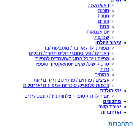
ראש השנה
סוכות
חנוכה
פורים
פסח
יום עצמאות
שבועות
עיצוב שולחן
מפות ניילון / אל בד / מוטבעות /בד
ראנרים / פלייסמנט / דוליס תחרה/ חבקים
מפיות נייר כל הסוגים/מעמדים למפיות
סרט קישוט/ שקים יוטה/אקסזוריס/פפיון
נרות
פמוטים
עציצים / פרחים / פרחי סבון / זרים /וזות
צנצנות פלסטיק/ סוכריות +מפיונים /אגרטלים
ימי הולדת
יום הולדת + טופר+ צלחות נייר/ קונפטי/ זרים
מתכונים
יצירת קשר
התחברות
התחברות