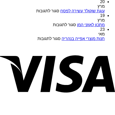
מוצרי
20
TORK
מרץ
במבצעים
על
עוגת שוקולד עשירה לפסח
סגור לתגובות
מיוחדים
עוגת
19
כל
שוקולד
מרץ
השנה
על
עשירה
מתכון לאוזני המן
סגור לתגובות
במויאל
מתכון
לפסח
23
מרקט
לאוזני
מאי
המן
על
חנות מוצרי אפייה בנהריה
סגור לתגובות
חנות
מוצרי
אפייה
בנהריה