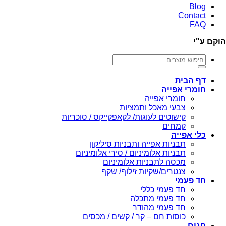
Blog
Contact
FAQ
הוקם ע"י
חיפוש
עבור:
דף הבית
חומרי אפייה
חומרי אפייה
צבעי מאכל ותמציות
קישוטים לעוגות/ לקאפקייקס / סוכריות
קמחים
כלי אפייה
תבניות אפייה ותבניות סיליקון
תבניות אלומיניום / סירי אלומיניום
מכסה לתבניות אלומיניום
צנטרים/שקיות זילוף/ שקף
חד פעמי
חד פעמי כללי
חד פעמי מתכלה
חד פעמי מהודר
כוסות חם – קר / קשים / מכסים
חגים