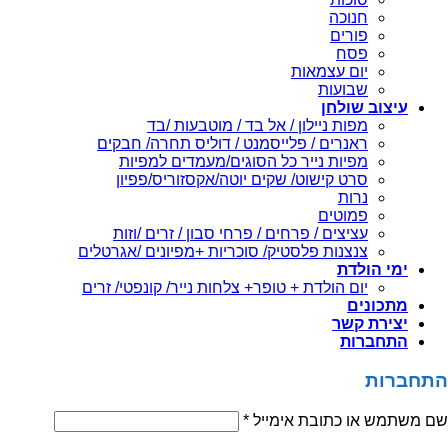
חנוכה
פורים
פסח
יום עצמאות
שבועות
עיצוב שולחן
מפות ניילון / אל בד / מוטבעות /בד
ראנרים / פלייסמנט / דוליס תחרה/ חבקים
מפיות נייר כל הסוגים/מעמדים למפיות
סרט קישוט/ שקים יוטה/אקסזוריס/פפיון
נרות
פמוטים
עציצים / פרחים / פרחי סבון / זרים /וזות
צנצנות פלסטיק/ סוכריות +מפיונים /אגרטלים
ימי הולדת
יום הולדת + טופר+ צלחות נייר/ קונפטי/ זרים
מתכונים
יצירת קשר
התחברות
התחברות
שם משתמש או כתובת אימייל
*