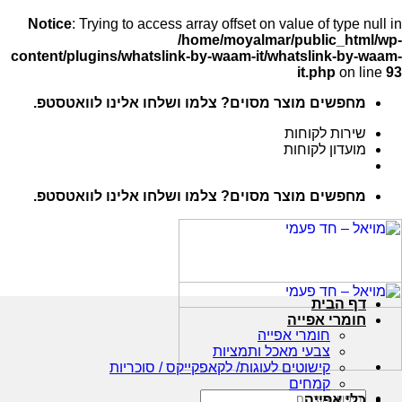
Notice
: Trying to access array offset on value of type null in
/home/moyalmar/public_html/wp-
content/plugins/whatslink-by-waam-it/whatslink-by-waam-
it.php
on line
93
Ski
מחפשים מוצר מסוים? צלמו ושלחו אלינו לוואטסטפ.
t
conten
שירות לקוחות
מועדון לקוחות
מחפשים מוצר מסוים? צלמו ושלחו אלינו לוואטסטפ.
דף הבית
חומרי אפייה
חומרי אפייה
צבעי מאכל ותמציות
קישוטים לעוגות/ לקאפקייקס / סוכריות
קמחים
חיפוש
כלי אפייה