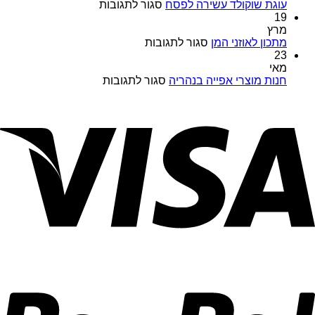
במבצעים
על
עוגת שוקולד עשירה לפסח
סגור לתגובות
מיוחדים
עוגת
19
כל
שוקולד
מרץ
השנה
על
עשירה
מתכון לאוזני המן
סגור לתגובות
במויאל
מתכון
לפסח
23
מרקט
לאוזני
מאי
המן
על
חנות מוצרי אפייה בנהריה
סגור לתגובות
חנות
מוצרי
אפייה
בנהריה