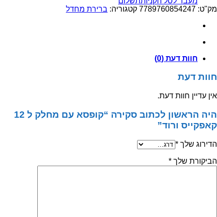
מעבר לסל הקניות
תשלום
עם
מק"ט:
7789760854247
קטגוריה:
ברירת מחדל
מחלק
ל
12
קאפקייס
ורוד
חוות דעת (0)
חוות דעת
אין עדיין חוות דעת.
היה הראשון לכתוב סקירה “קופסא עם מחלק ל 12
קאפקייס ורוד”
הדירוג שלך
*
הביקורת שלך
*