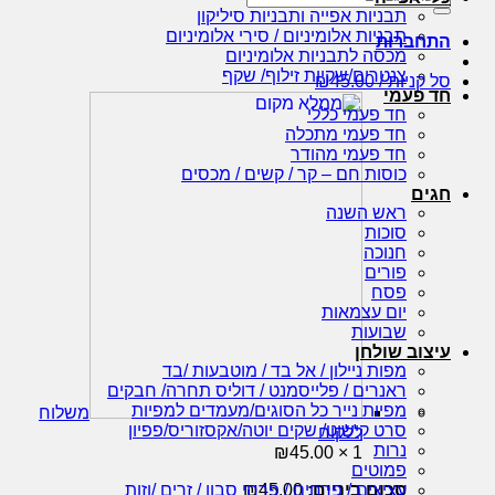
עבור:
תבניות אפייה ותבניות סיליקון
תבניות אלומיניום / סירי אלומיניום
התחברות
מכסה לתבניות אלומיניום
צנטרים/שקיות זילוף/ שקף
סל קניות /
45.00
₪
חד פעמי
חד פעמי כללי
חד פעמי מתכלה
חד פעמי מהודר
כוסות חם – קר / קשים / מכסים
חגים
ראש השנה
סוכות
חנוכה
פורים
פסח
יום עצמאות
שבועות
עיצוב שולחן
מפות ניילון / אל בד / מוטבעות /בד
ראנרים / פלייסמנט / דוליס תחרה/ חבקים
מפיות נייר כל הסוגים/מעמדים למפיות
משלוח
סרט קישוט/ שקים יוטה/אקסזוריס/פפיון
ללקוח
נרות
₪
45.00
1 ×
פמוטים
סכום ביניים:
45.00
₪
עציצים / פרחים / פרחי סבון / זרים /וזות