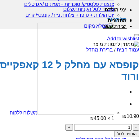
צנצנות פלסטיק/ סוכריות +מפיונים /אגרטלים
מעבר לסל הקניות
תשלום
ימי הולדת
יום הולדת + טופר+ צלחות נייר/ קונפטי/ זרים
סל קניות
מתכונים
יצירת קשר
Add to wishlist
עמוד הבית
/
ברירת מחדל
קופסא עם מחלק ל 12 קאפקייס
ורוד
משלוח ללקוח
₪
10.90
₪
45.00
1 ×
כמות
סכום ביניים:
45.00
₪
של
הוספה לסל
קופסא