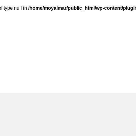
f type null in
/home/moyalmar/public_html/wp-content/plugin