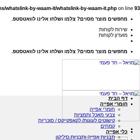
s/whatslink-by-waam-it/whatslink-by-waam-it.php
on line
93
Ski
מחפשים מוצר מסוים? צלמו ושלחו אלינו לוואטסטפ.
t
conten
שירות לקוחות
מועדון לקוחות
מחפשים מוצר מסוים? צלמו ושלחו אלינו לוואטסטפ.
דף הבית
חומרי אפייה
חומרי אפייה
צבעי מאכל ותמציות
קישוטים לעוגות/ לקאפקייקס / סוכריות
קמחים
כלי אפייה
תבניות אפייה ותבניות סיליקון
חיפוש