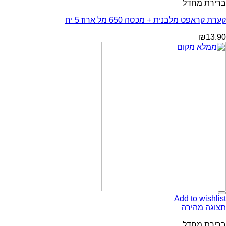
ברירת מחדל
קערת קראפט מלבנית + מכסה 650 מל ארוז 5 יח
₪
13.90
Add to wishlist
תצוגה מהירה
ברירת מחדל