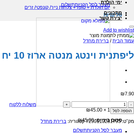
ימי הולדת
מעבר לסל הקניות
תשלום
יום הולדת + טופר+ צלחות נייר/ קונפטי/ זרים
מתכונים
סל קניות
יצירת קשר
Add to wishlist
עמוד הבית
/
ברירת מחדל
ליפתנית וינטג מנטה ארוז 10 יח
₪
7.90
כמות
משלוח ללקוח
של
₪
45.00
1 ×
הוספה לסל
ליפתנית
וינטג
סכום ביניים:
45.00
₪
מק"ט:
7290110281793
קטגוריה:
ברירת מחדל
מנטה
מעבר לסל הקניות
תשלום
ארוז