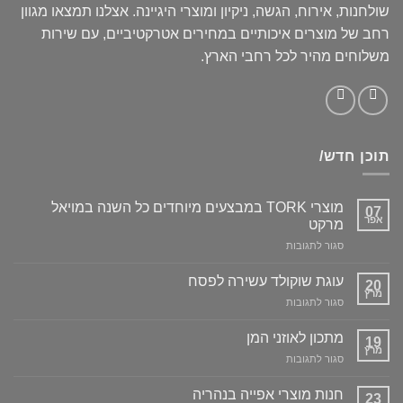
שולחנות, אירוח, הגשה, ניקיון ומוצרי היגיינה. אצלנו תמצאו מגוון
רחב של מוצרים איכותיים במחירים אטרקטיביים, עם שירות
משלוחים מהיר לכל רחבי הארץ.
תוכן חדש/
מוצרי TORK במבצעים מיוחדים כל השנה במויאל
07
אפר
מרקט
על
סגור לתגובות
מוצרי
TORK
עוגת שוקולד עשירה לפסח
20
במבצעים
מרץ
על
סגור לתגובות
מיוחדים
עוגת
כל
שוקולד
מתכון לאוזני המן
השנה
19
עשירה
מרץ
במויאל
על
סגור לתגובות
לפסח
מרקט
מתכון
לאוזני
חנות מוצרי אפייה בנהריה
23