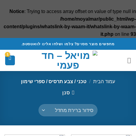
Notice
: Trying to access array offset on value of type null in
/home/moyalmar/public_html/wp-
content/plugins/whatslink-by-waam-it/whatslink-by-waam-
it.php
on line
93
Ski
מחפשים מוצר מסוים? צלמו ושלחו אלינו לוואטסטפ.
t
conten
עמוד הבית
/
טכני / צבע תרסיס / ספרי שימון
סנן